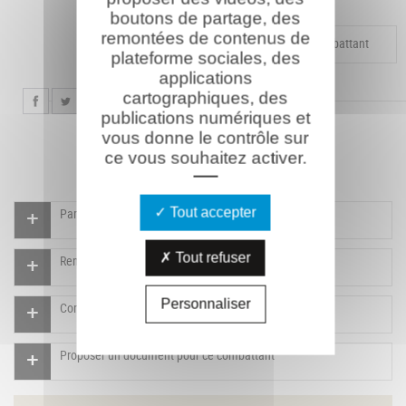
boutons de partage, des
remontées de contenus de
Compléter la fiche pour ce combattant
plateforme sociales, des
applications
cartographiques, des
publications numériques et
vous donne le contrôle sur
ce vous souhaitez activer.
Tout accepter
Participer à l'indexation du Mémorial virtuel
Tout refuser
Rendre un hommage pour ce combattant
Personnaliser
Compléter la fiche pour ce combattant
Proposer un document pour ce combattant