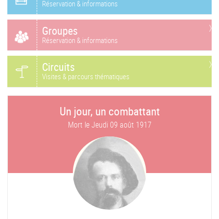
Réservation & informations
Groupes
Réservation & informations
Circuits
Visites & parcours thématiques
Un jour, un combattant
Mort le
Jeudi 09 août 1917