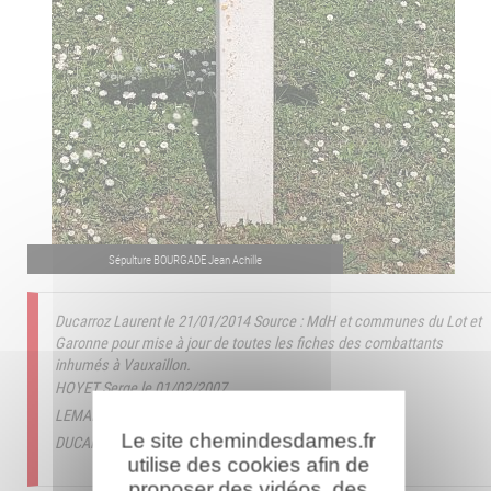
Sépulture BOURGADE Jean Achille
Ducarroz Laurent le 21/01/2014
Source : MdH et communes du Lot et
Garonne pour mise à jour de toutes les fiches des combattants
inhumés à Vauxaillon.
HOYET Serge le 01/02/2007
LEMADRE Sylvain le 06/10/2025
Le site chemindesdames.fr
DUCARROZ Laurent le 12/01/2026
utilise des cookies afin de
proposer des vidéos, des