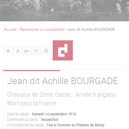
u
de
Navigation
Accueil
Rechercher un combattant
Jean dit Achille BOURGADE
Fil
d'Ariane
A-
A
A+
Jean dit Achille
BOURGADE
Chasseur de 2ème classe - Armée française
Mort pour la France
Date du décès :
Samedi 14 septembre 1918
Commune du décès :
Vauxaillon
Circonstances du décès :
Tué à l'ennemi au Plateau de Moisy