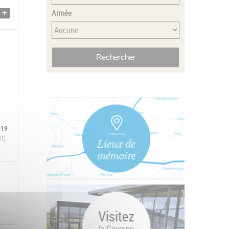
Armée
919
t) :