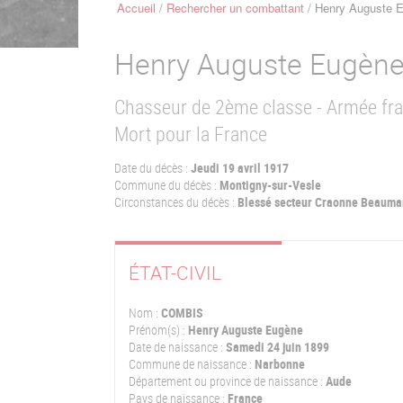
Accueil
Rechercher un combattant
Henry Auguste 
Fil
d'Ariane
Henry Auguste Eugèn
Chasseur de 2ème classe - Armée fr
Mort pour la France
Date du décès :
Jeudi 19 avril 1917
Commune du décès :
Montigny-sur-Vesle
Circonstances du décès :
Blessé secteur Craonne Beauma
ÉTAT-CIVIL
Nom :
COMBIS
Prénom(s) :
Henry Auguste Eugène
Date de naissance :
Samedi 24 juin 1899
Commune de naissance :
Narbonne
Département ou province de naissance :
Aude
Pays de naissance :
France