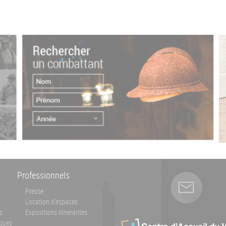
Professionnels
Presse
Location d'espaces
s
Expositions itinérantes
ques