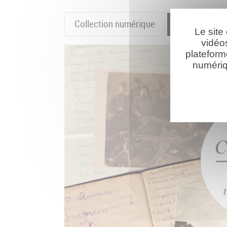
Collection numérique
La cartograp
Le site
vidéo
plateform
numériq