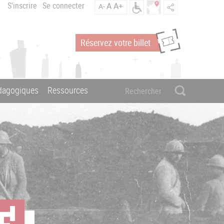
S'inscrire
Se connecter
A
A+
A-
Réservez votre billet
édagogiques
Ressources