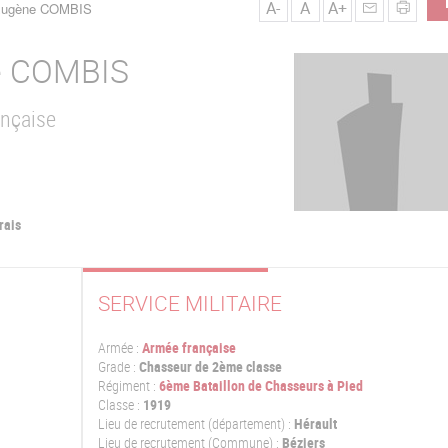
A-
A
A+
Eugène COMBIS
e
COMBIS
ançaise
rais
SERVICE MILITAIRE
Armée :
Armée française
Grade :
Chasseur de 2ème classe
Régiment :
6ème Bataillon de Chasseurs à Pied
Classe :
1919
Lieu de recrutement (département) :
Hérault
Lieu de recrutement (Commune) :
Béziers