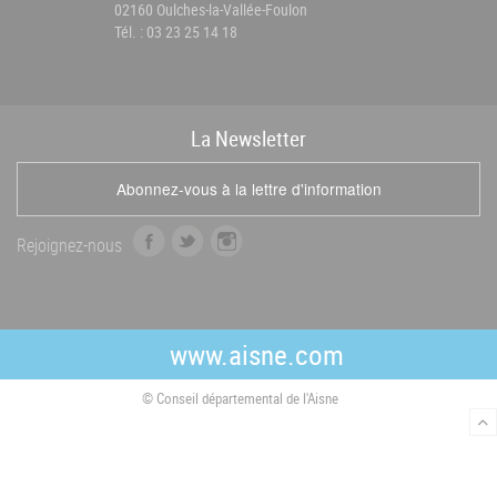
02160 Oulches-la-Vallée-Foulon
Tél. : 03 23 25 14 18
La
News
letter
Abonnez-vous à la lettre d'information
f
t
i
Rejoignez-nous
a
w
n
c
i
s
e
t
t
b
t
a
www.aisne.com
o
e
g
o
r
r
© Conseil départemental de l'Aisne
k
a
m