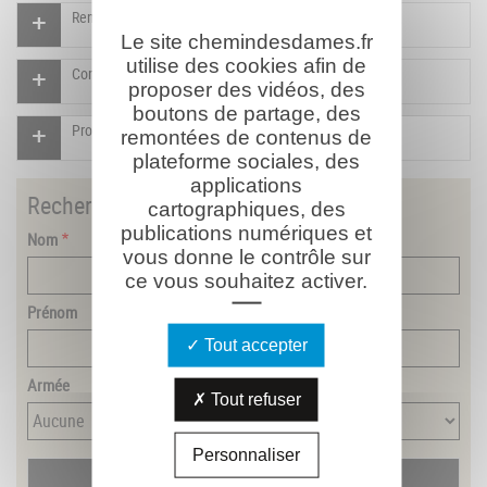
Rendre un hommage pour ce combattant
Le site chemindesdames.fr
utilise des cookies afin de
Compléter la fiche pour ce combattant
proposer des vidéos, des
boutons de partage, des
Proposer un document pour ce combattant
remontées de contenus de
plateforme sociales, des
applications
Rechercher
un combattant
cartographiques, des
publications numériques et
Nom
vous donne le contrôle sur
ce vous souhaitez activer.
Prénom
Tout accepter
Armée
Tout refuser
Personnaliser