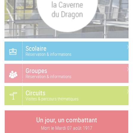
Scolaire
Réservation & informations
Groupes
Réservation & informations
Circuits
Visites & parcours thématiques
Un jour, un combattant
Mort le
Mardi 07 août 1917