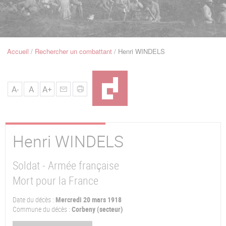
u
de
Navigation
Accueil
Rechercher un combattant
Henri WINDELS
Fil
d'Ariane
A-
A
A+
Henri
WINDELS
Soldat - Armée française
Mort pour la France
Date du décès :
Mercredi 20 mars 1918
Commune du décès :
Corbeny (secteur)