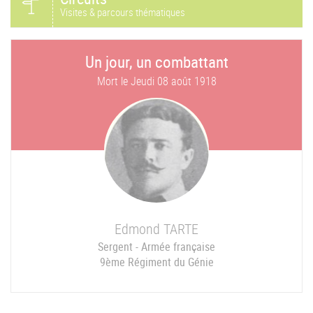
Visites & parcours thématiques
Un jour, un combattant
Mort le
Jeudi 08 août 1918
Edmond
TARTE
Sergent - Armée française
9ème Régiment du Génie