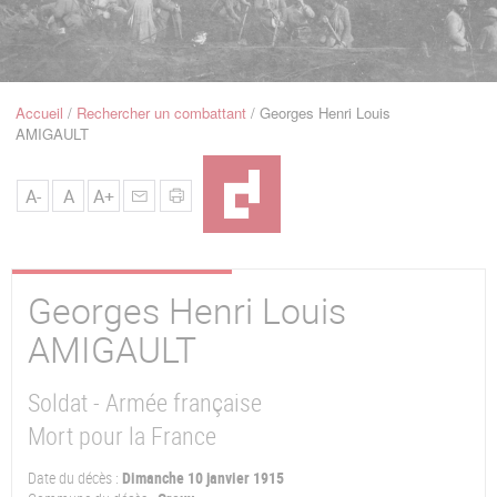
u
de
Navigation
Accueil
Rechercher un combattant
Georges Henri Louis
Fil
AMIGAULT
d'Ariane
A-
A
A+
Georges Henri Louis
AMIGAULT
Soldat - Armée française
Mort pour la France
Date du décès :
Dimanche 10 janvier 1915