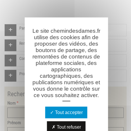
Participer à l'indexation du Mémorial virtuel
Le site chemindesdames.fr
utilise des cookies afin de
proposer des vidéos, des
Rendre un hommage pour ce combattant
boutons de partage, des
remontées de contenus de
Compléter la fiche pour ce combattant
plateforme sociales, des
applications
Proposer un document pour ce combattant
cartographiques, des
publications numériques et
vous donne le contrôle sur
Rechercher
un combattant
ce vous souhaitez activer.
Nom
Tout accepter
Prénom
Tout refuser