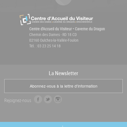
Centre d'Accueil du Visiteur • Caverne du Dragon
Chemin des Dames - RD 18 CD
02160 Oulches-la-Vallée-Foulon
Tél. : 03 23 25 14 18
La
News
letter
Abonnez-vous à la lettre d'information
f
t
i
Rejoignez-nous
a
w
n
c
i
s
e
t
t
b
t
a