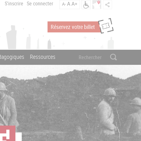
S'inscrire
Se connecter
A
A+
A-
Réservez votre billet
édagogiques
Ressources