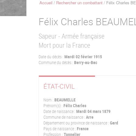
Accueil
Rechercher un combattant
Félix Charles 
Fil
d'Ariane
Félix Charles
BEAUME
Sapeur - Armée française
Mort pour la France
Date du décès :
Mardi 02 février 1915
Commune du décès :
Berry-au-Bac
ÉTAT-CIVIL
Nom :
BEAUMELLE
Prénom(s) :
Félix Charles
Date de naissance :
Mardi 04 mars 1879
Commune de naissance :
Arre
Département ou province de naissance :
Gard
Pays de naissance :
France
Profession :
Tonnelier