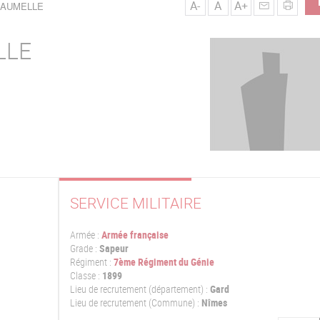
A-
A
A+
BEAUMELLE
LLE
SERVICE MILITAIRE
Armée :
Armée française
Grade :
Sapeur
Régiment :
7ème Régiment du Génie
Classe :
1899
Lieu de recrutement (département) :
Gard
Lieu de recrutement (Commune) :
Nîmes