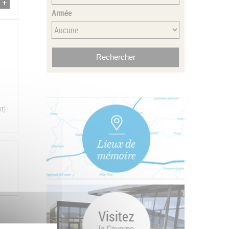
Armée
t) :