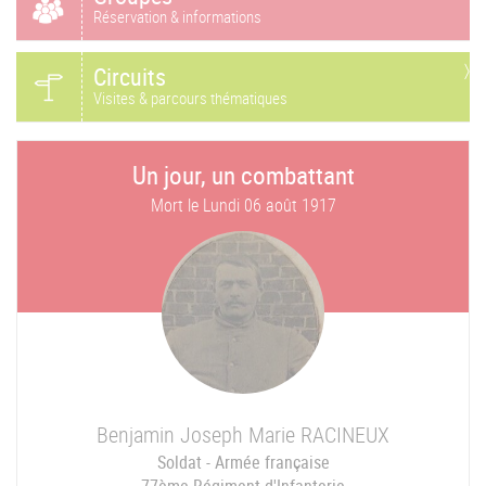
Réservation & informations
Circuits
Visites & parcours thématiques
Un jour, un combattant
Mort le
Lundi 06 août 1917
Benjamin Joseph Marie
RACINEUX
Soldat - Armée française