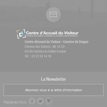
Centre d'Accueil du Visiteur • Caverne du Dragon
Chemin des Dames - RD 18 CD
02160 Oulches-la-Vallée-Foulon
Tél. : 03 23 25 14 18
La
News
letter
Abonnez-vous à la lettre d'information
f
t
i
Rejoignez-nous
a
w
n