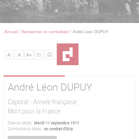
u
de
Navigation
Accueil
Rechercher un combattant
André Léon DUPUY
Fil
d'Ariane
A-
A
A+
André Léon
DUPUY
Caporal - Armée française
Mort pour la France
Date du décès :
Mardi 11 septembre 1917
Commune du décès :
au combat d'Aizy