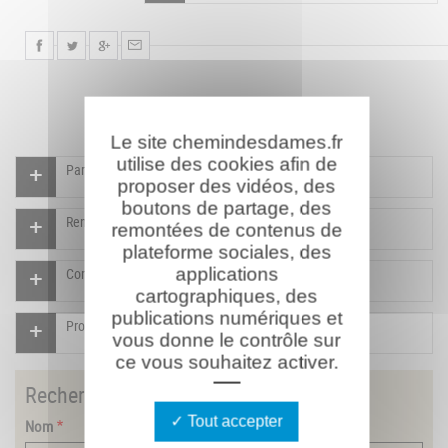
Le site chemindesdames.fr
utilise des cookies afin de
Participer à l'indexation du Mémorial virtuel
proposer des vidéos, des
boutons de partage, des
Rendre un hommage pour ce combattant
remontées de contenus de
plateforme sociales, des
applications
Compléter la fiche pour ce combattant
cartographiques, des
publications numériques et
Proposer un document pour ce combattant
vous donne le contrôle sur
ce vous souhaitez activer.
Rechercher
un combattant
Tout accepter
Nom