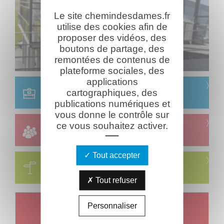
Le site chemindesdames.fr
utilise des cookies afin de
proposer des vidéos, des
boutons de partage, des
remontées de contenus de
plateforme sociales, des
applications
Scolaire
cartographiques, des
Réservation & informations
publications numériques et
vous donne le contrôle sur
Groupes
ce vous souhaitez activer.
Réservation & informations
Tout accepter
Circuits
Visites & parcours thématiques
Tout refuser
Un jour, un combattant
Personnaliser
Mort le
Mardi 07 août 1917