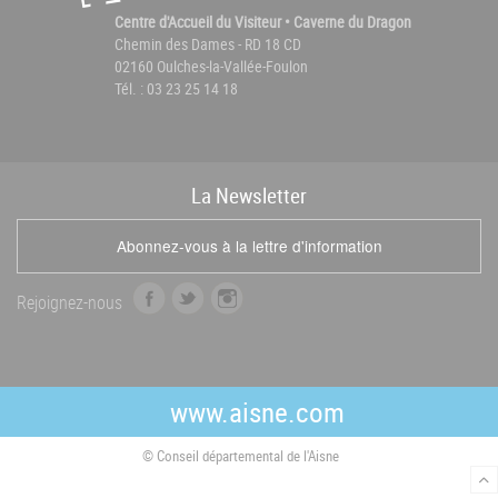
Centre d'Accueil du Visiteur • Caverne du Dragon
Chemin des Dames - RD 18 CD
02160 Oulches-la-Vallée-Foulon
Tél. : 03 23 25 14 18
La
News
letter
Abonnez-vous à la lettre d'information
f
t
i
Rejoignez-nous
a
w
n
c
i
s
e
t
t
b
t
a
www.aisne.com
o
e
g
o
r
r
© Conseil départemental de l'Aisne
k
a
m