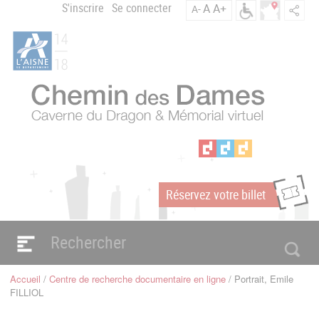
Aller
S'inscrire
Se connecter
A
A+
A-
Menu
au
C
contenu
du
h
principal
compte
e
m
de
i
l'utilisateur
n
d
e
s
D
a
Réservez votre billet
m
m
e
s
Navigation
e
principale
Accueil
Centre de recherche documentaire en ligne
Portrait, Emile
n
Fil
FILLIOL
d'Ariane