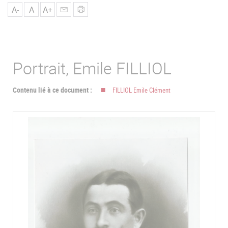
u
A-
A
A+
Portrait, Emile FILLIOL
Contenu lié à ce document :
FILLIOL Emile Clément