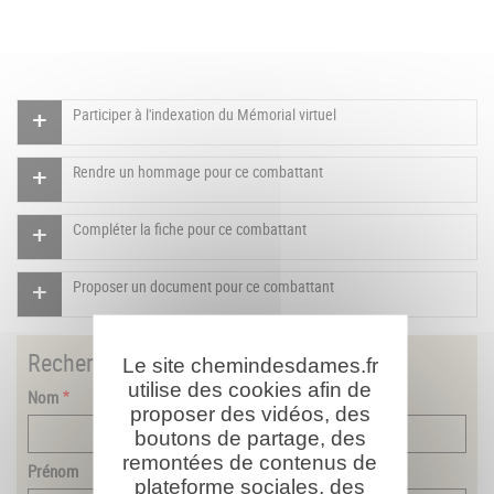
Participer à l'indexation du Mémorial virtuel
Rendre un hommage pour ce combattant
Compléter la fiche pour ce combattant
Proposer un document pour ce combattant
Rechercher
un combattant
Le site chemindesdames.fr
utilise des cookies afin de
Nom
proposer des vidéos, des
boutons de partage, des
remontées de contenus de
Prénom
plateforme sociales, des