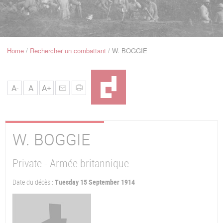
u
de
Navigation
Home
Rechercher un combattant
W. BOGGIE
Breadcrumb
A-
A
A+
W.
BOGGIE
Private - Armée britannique
Date du décès :
Tuesday 15 September 1914