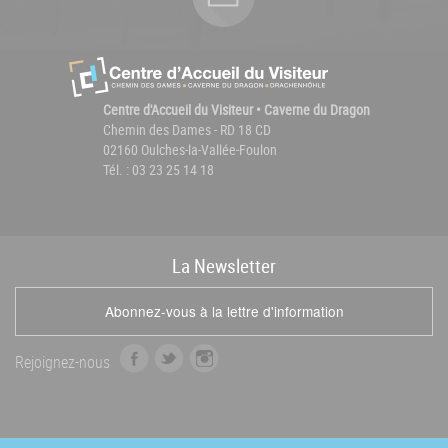
Centre d'Accueil du Visiteur • Caverne du Dragon
Chemin des Dames - RD 18 CD
02160 Oulches-la-Vallée-Foulon
Tél. : 03 23 25 14 18
La
News
letter
Abonnez-vous à la lettre d'information
f
t
i
Rejoignez-nous
a
w
n
c
i
s
e
t
t
b
t
a