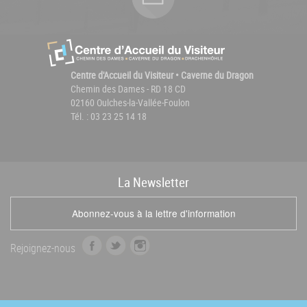
Centre d'Accueil du Visiteur • Caverne du Dragon
Chemin des Dames - RD 18 CD
02160 Oulches-la-Vallée-Foulon
Tél. : 03 23 25 14 18
La
News
letter
Abonnez-vous à la lettre d'information
f
t
i
Rejoignez-nous
a
w
n
c
i
s
e
t
t
b
t
a