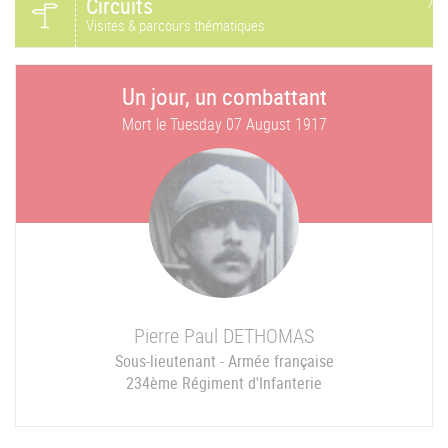
Circuits
Visites & parcours thématiques
Un jour, un combattant
Mort le
Tuesday 07 August 1917
Pierre Paul
DETHOMAS
Sous-lieutenant - Armée française
234ème Régiment d'Infanterie