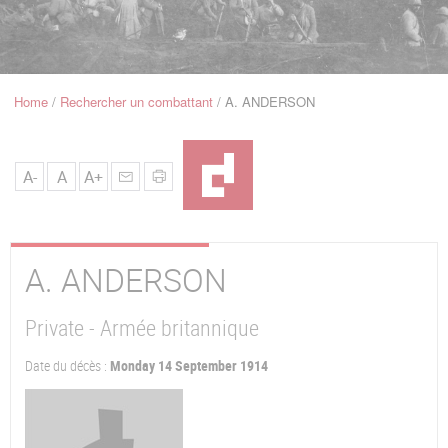
u
de
Navigation
Home
Rechercher un combattant
A. ANDERSON
Breadcrumb
A-
A
A+
A.
ANDERSON
Private - Armée britannique
Date du décès :
Monday 14 September 1914