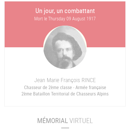
Un jour, un combattant
Mort le
Thursday 09 August 1917
Jean Marie François
RINCE
Chasseur de 2ème classe - Armée française
2ème Bataillon Territorial de Chasseurs Alpins
MÉMORIAL
VIRTUEL