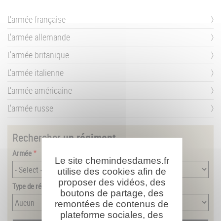
L'armée française
L'armée allemande
L'armée britanique
L'armée italienne
L'armée américaine
L'armée russe
Rechercher
un régiment
Armée
Le site chemindesdames.fr
utilise des cookies afin de
proposer des vidéos, des
Type de régiment
boutons de partage, des
remontées de contenus de
plateforme sociales, des