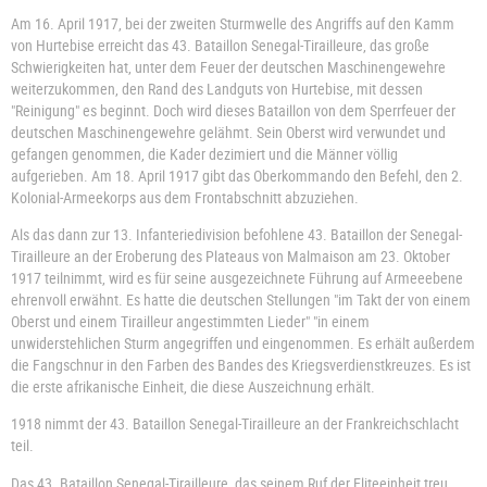
Am 16. April 1917
, bei der zweiten Sturmwelle des Angriffs auf den Kamm
von Hurtebise erreicht das 43. Bataillon Senegal-Tirailleure, das große
Schwierigkeiten hat, unter dem Feuer der deutschen Maschinengewehre
weiterzukommen, den Rand des Landguts von Hurtebise, mit dessen
"Reinigung" es beginnt. Doch wird dieses Bataillon von dem Sperrfeuer der
deutschen Maschinengewehre gelähmt. Sein Oberst wird verwundet und
gefangen genommen, die Kader dezimiert und die Männer völlig
aufgerieben. Am 18. April 1917 gibt das Oberkommando den Befehl, den 2.
Kolonial-Armeekorps aus dem Frontabschnitt abzuziehen.
Als das dann zur 13. Infanteriedivision befohlene 43. Bataillon der Senegal-
Tirailleure an der
Eroberung des Plateaus von Malmaison am 23. Oktober
1917
teilnimmt, wird es für seine ausgezeichnete Führung auf Armeeebene
ehrenvoll erwähnt. Es hatte die deutschen Stellungen "im Takt der von einem
Oberst und einem Tirailleur angestimmten Lieder" "in einem
unwiderstehlichen Sturm angegriffen und eingenommen. Es erhält außerdem
die Fangschnur in den Farben des Bandes des Kriegsverdienstkreuzes. Es ist
die erste afrikanische Einheit, die diese Auszeichnung erhält.
1918 nimmt der 43. Bataillon Senegal-Tirailleure an der Frankreichschlacht
teil.
Das 43. Bataillon Senegal-Tirailleure, das seinem Ruf der Eliteeinheit treu