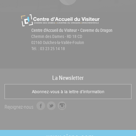
Centre d'Accueil du Visiteur • Caverne du Dragon
Chemin des Dames - RD 18 CD
02160 Oulches-la-Vallée-Foulon
Tél. : 03 23 25 14 18
La
News
letter
Abonnez-vous à la lettre d'information
f
t
i
Rejoignez-nous
a
w
n
c
i
s
e
t
t
b
t
a