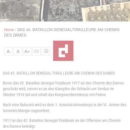
u
de
Navigation
Home
DAS 43. BATAILLON SENEGAL-TIRAILLEURE AM CHEMIN
Breadcrumb
DES DAMES
A-
A
A+
DAS 43. BATAILLON SENEGAL-TIRAILLEURE AM CHEMIN DES DAMES
Bevor das 43. Bataillon Senegal-Tirailleure 1917 an den Chemin des Dames
geschickt wird, nimmt es an den Kämpfen der Schlacht um Verdun im
Oktober 1916 teil und erhält das Kriegsverdienstkreuz mit Palme.
Nach eine Ruhezeit wird es dem 1. Kolonial-Armeekorps in der VI. Armee des
Generals Mangin zugeordnet.
1917
ist das 43. Bataillon Senegal-Tirailleure an der Offensive am Chemin
des Dames beteiligt.