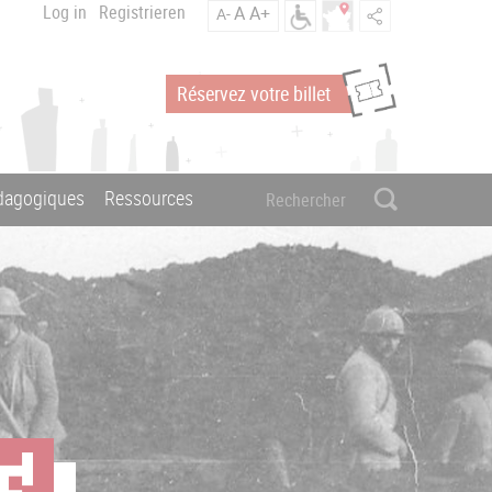
Log in
Registrieren
A
A+
A-
Réservez votre billet
édagogiques
Ressources