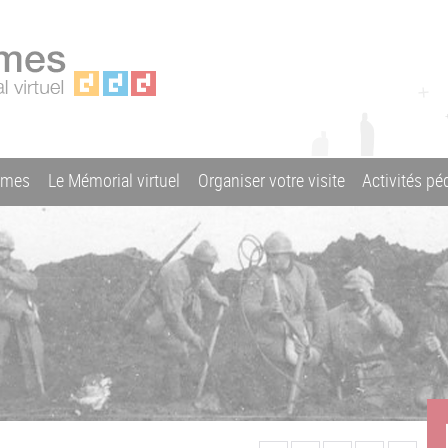
ames
Le Mémorial virtuel
Organiser votre visite
Activités p