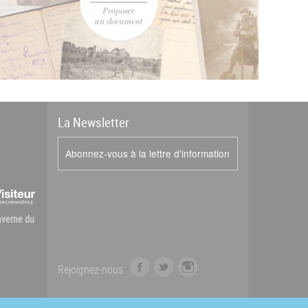
La
News
letter
Abonnez-vous à la lettre d'information
Caverne du
f
t
i
Rejoignez-nous
a
w
n
c
i
s