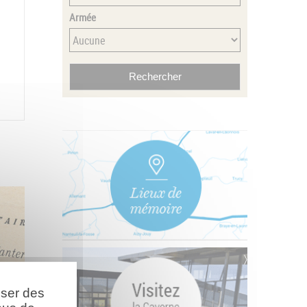
Armée
oser des