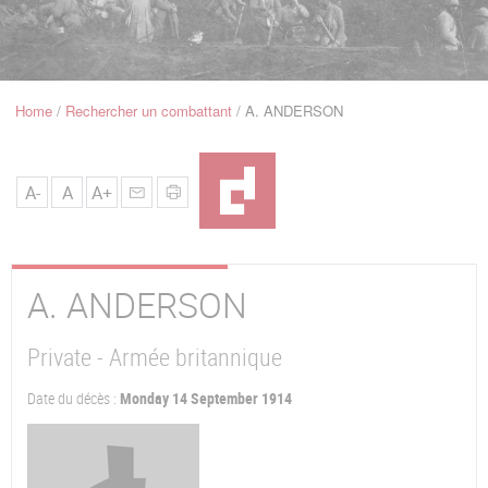
u
de
Navigation
Home
Rechercher un combattant
A. ANDERSON
Breadcrumb
A-
A
A+
A.
ANDERSON
Private - Armée britannique
Date du décès :
Monday 14 September 1914