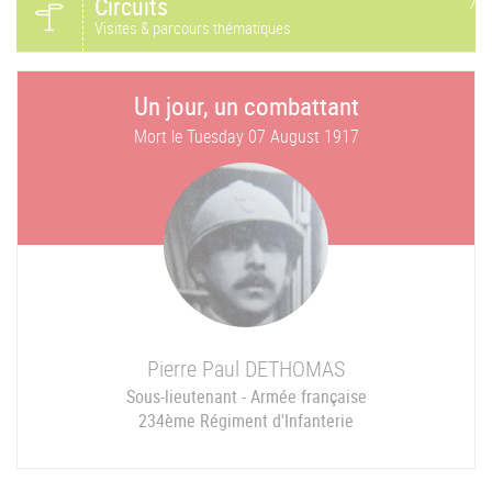
Circuits
Visites & parcours thématiques
Un jour, un combattant
Mort le
Tuesday 07 August 1917
Pierre Paul
DETHOMAS
Sous-lieutenant - Armée française
234ème Régiment d'Infanterie