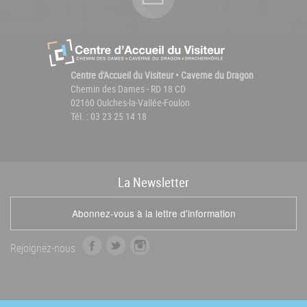
Centre d'Accueil du Visiteur • Caverne du Dragon
Chemin des Dames - RD 18 CD
02160 Oulches-la-Vallée-Foulon
Tél. : 03 23 25 14 18
La
News
letter
Abonnez-vous à la lettre d'information
f
t
i
Rejoignez-nous
a
w
n
c
i
s
e
t
t
b
t
a