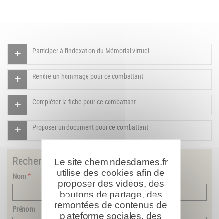
Participer à l'indexation du Mémorial virtuel
Rendre un hommage pour ce combattant
Compléter la fiche pour ce combattant
Proposer un document pour ce combattant
Rechercher
un combattant
Le site chemindesdames.fr
utilise des cookies afin de
Nom
proposer des vidéos, des
boutons de partage, des
remontées de contenus de
Prénom
plateforme sociales, des