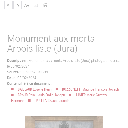
u
A-
A
A+
Monument aux morts
Arbois liste (Jura)
Description :
Monument aux morts Arbois liste (Jura) photographie prise
le 05/02/2024
Source :
Ducarroz Laurent
Date :
05/02/2024
Contenu lié à ce document :
BAILLAUD Eugène Henri
BOZZONETTI Maurice François Joseph
BRAUD René Louis Emile Joseph
JUNIER Marie Gustave
Hermann
PAPILLARD Just Joseph