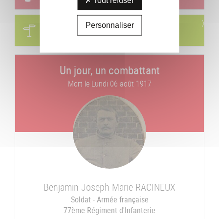
Circuits
Personnaliser
Visites & parcours thématiques
Un jour, un combattant
Mort le
Lundi 06 août 1917
Benjamin Joseph Marie
RACINEUX
Soldat - Armée française
77ème Régiment d'Infanterie