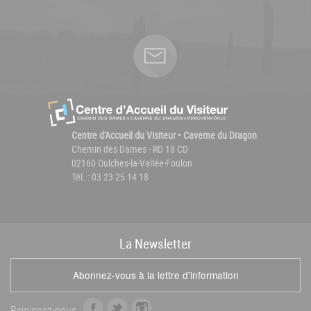
Centre d'Accueil du Visiteur • Caverne du Dragon
Chemin des Dames - RD 18 CD
02160 Oulches-la-Vallée-Foulon
Tél. : 03 23 25 14 18
La
News
letter
Abonnez-vous à la lettre d'information
f
t
i
Rejoignez-nous