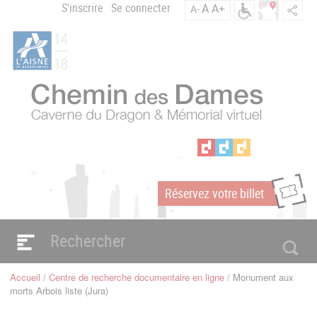
Aller
S'inscrire
Se connecter
A
A+
A-
Menu
au
C
contenu
du
h
principal
compte
e
m
de
i
l'utilisateur
n
d
e
s
D
a
Réservez votre billet
m
m
e
s
Navigation
e
principale
Accueil
Centre de recherche documentaire en ligne
Monument aux
n
Fil
morts Arbois liste (Jura)
d'Ariane