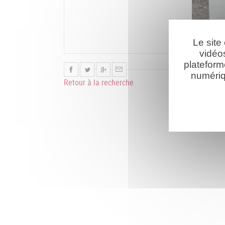
Le site
vidéo
plateform
numériq
Retour à la recherche