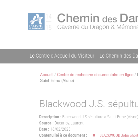
Aller
Menu
au
C
contenu
du
h
principal
compte
e
m
de
i
l'utilisateur
n
Le Centre d'Accueil du Visiteur
Le Chemin des D
d
Navigation
e
s
principale
Accueil
Centre de recherche documentaire en ligne
B
D
Fil
Saint-Erme (Aisne)
a
d'Ariane
m
e
Blackwood J.S. sépultu
s
Description :
Blackwood J.S sépulture à Saint-Erme (Aisne
Source :
Ducarroz Laurent
Date :
18/02/2023
Contenu lié à ce document :
BLACKWOOD John Shor