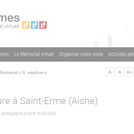
ames
Le Mémorial virtuel
Organiser votre visite
Activités p
A-
A
A+
lackwood J.S. sépulture à
re à Saint-Erme (Aisne)
) photographie prise le 16/02/2023
t