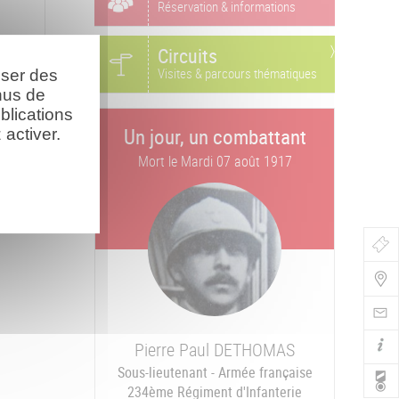
Réservation & informations
Circuits
Visites & parcours thématiques
oser des
nus de
blications
Un jour, un combattant
activer.
Mort le
Mardi 07 août 1917
Bou
de
Navi
Pierre Paul
DETHOMAS
Sous-lieutenant - Armée française
234ème Régiment d'Infanterie