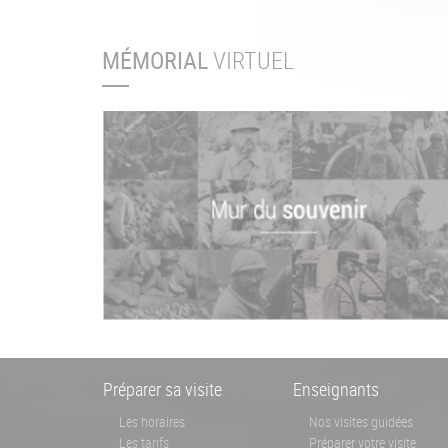
MÉMORIAL
VIRTUEL
Menu
Préparer sa visite
Enseignants
Pied
Les horaires
Nos visites guidées
Les tarifs
Préparer votre visite