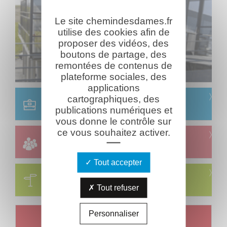
Le site chemindesdames.fr
utilise des cookies afin de
proposer des vidéos, des
boutons de partage, des
remontées de contenus de
plateforme sociales, des
applications
Scolaire
cartographiques, des
Réservation & informations
publications numériques et
vous donne le contrôle sur
ce vous souhaitez activer.
Groupes
Réservation & informations
Tout accepter
Circuits
Visites & parcours thématiques
Tout refuser
Personnaliser
Un jour, un combattant