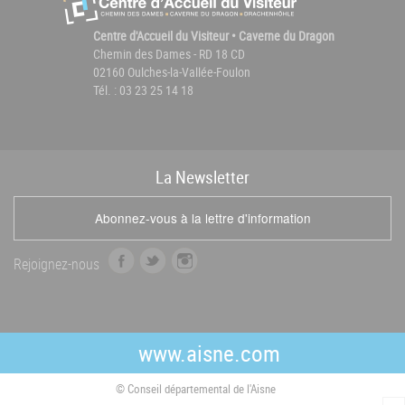
Centre d'Accueil du Visiteur • Caverne du Dragon
Chemin des Dames - RD 18 CD
02160 Oulches-la-Vallée-Foulon
Tél. : 03 23 25 14 18
La
News
letter
Abonnez-vous à la lettre d'information
f
t
i
Rejoignez-nous
a
w
n
c
i
s
e
t
t
b
t
a
www.aisne.com
o
e
g
o
r
r
© Conseil départemental de l'Aisne
k
a