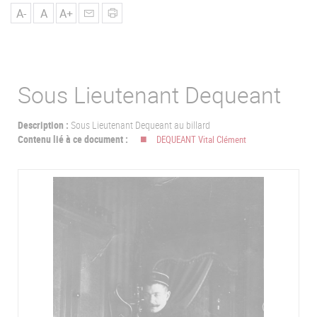
u
A-
A
A+
Sous Lieutenant Dequeant
Description :
Sous Lieutenant Dequeant au billard
Contenu lié à ce document :
DEQUEANT Vital Clément