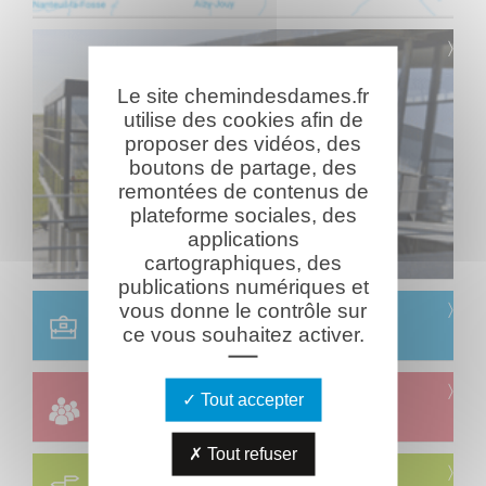
Le site chemindesdames.fr
utilise des cookies afin de
proposer des vidéos, des
boutons de partage, des
remontées de contenus de
plateforme sociales, des
applications
cartographiques, des
publications numériques et
vous donne le contrôle sur
Scolaire
ce vous souhaitez activer.
Réservation & informations
Groupes
Tout accepter
Réservation & informations
Tout refuser
Circuits