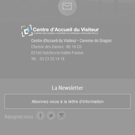
Centre d'Accueil du Visiteur • Caverne du Dragon
Chemin des Dames - RD 18 CD
02160 Oulches-la-Vallée-Foulon
Tél. : 03 23 25 14 18
La
News
letter
Abonnez-vous à la lettre d'information
f
t
i
Rejoignez-nous
a
w
n
c
i
s
e
t
t