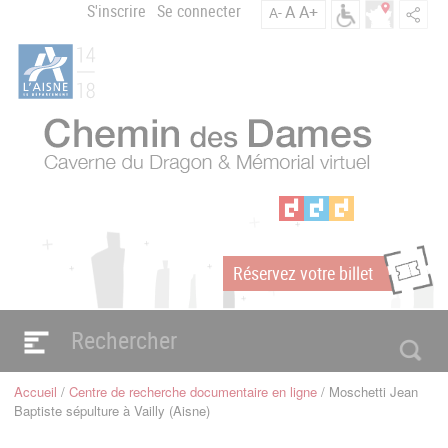
Aller
S'inscrire
Se connecter
A
A+
A-
Menu
au
C
contenu
du
h
principal
compte
e
m
de
i
l'utilisateur
n
d
e
s
D
a
Réservez votre billet
m
m
e
s
Navigation
e
principale
Accueil
Centre de recherche documentaire en ligne
Moschetti Jean
n
Fil
Baptiste sépulture à Vailly (Aisne)
d'Ariane