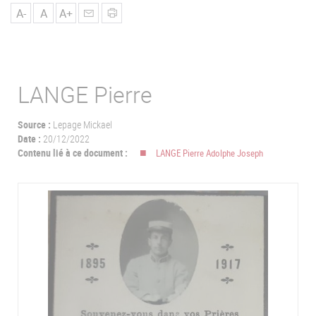
u
A-
A
A+
LANGE Pierre
Source :
Lepage Mickael
Date :
20/12/2022
Contenu lié à ce document :
LANGE Pierre Adolphe Joseph