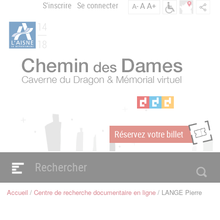
Aller
S'inscrire
Se connecter
A
A+
A-
Menu
au
C
contenu
du
h
principal
compte
e
m
de
i
l'utilisateur
n
d
e
s
D
a
Réservez votre billet
m
m
e
s
Navigation
e
principale
Accueil
Centre de recherche documentaire en ligne
LANGE Pierre
n
Fil
d'Ariane