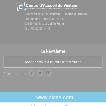
Centre d'Accueil du Visiteur • Caverne du Dragon
Chemin des Dames - RD 18 CD
02160 Oulches-la-Vallée-Foulon
Tél. : 03 23 25 14 18
La
News
letter
Abonnez-vous à la lettre d'information
f
t
i
Rejoignez-nous
a
w
n
c
i
s
e
t
t
b
t
a
www.aisne.com
o
e
g
o
r
r