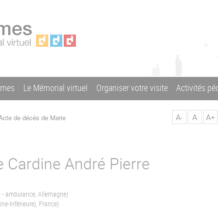
ames
Le Mémorial virtuel
Organiser votre visite
Activités p
A-
A
A+
cte de décés de Marie
e Cardine André Pierre
) - ambulance, Allemagne)
ne-Inférieure), France)