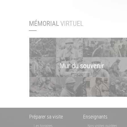
MÉMORIAL
VIRTUEL
Menu
Préparer sa visite
Enseignants
Les horaires
Nos visites guidées