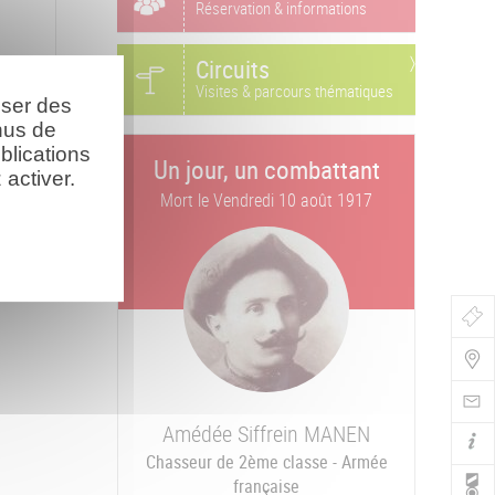
Réservation & informations
Circuits
Visites & parcours thématiques
oser des
nus de
blications
Un jour, un combattant
activer.
Mort le
Vendredi 10 août 1917
Bou
de
Navi
Amédée Siffrein
MANEN
Chasseur de 2ème classe - Armée
française