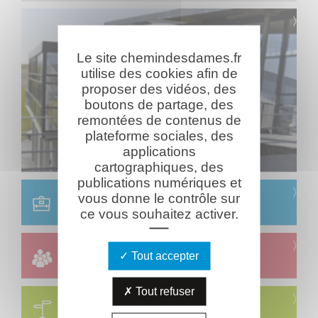
Le site chemindesdames.fr
utilise des cookies afin de
proposer des vidéos, des
boutons de partage, des
remontées de contenus de
plateforme sociales, des
applications
cartographiques, des
publications numériques et
Scolaire
vous donne le contrôle sur
Réservation & informations
ce vous souhaitez activer.
Groupes
Tout accepter
Réservation & informations
Tout refuser
Circuits
Visites & parcours thématiques