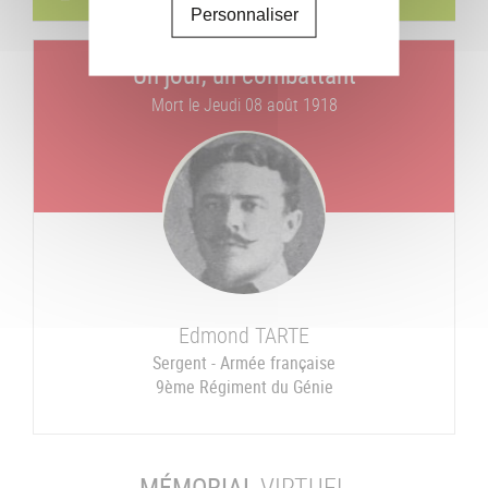
Personnaliser
Un jour, un combattant
Mort le
Jeudi 08 août 1918
Edmond
TARTE
Sergent - Armée française
9ème Régiment du Génie
MÉMORIAL
VIRTUEL