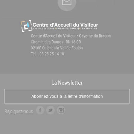
Centre d'Accueil du Visiteur • Caverne du Dragon
Chemin des Dames - RD 18 CD
02160 Oulches-la-Vallée-Foulon
Tél. : 03 23 25 14 18
La
News
letter
Abonnez-vous à la lettre d'information
f
t
i
Rejoignez-nous
a
w
n
c
i
s
e
t
t