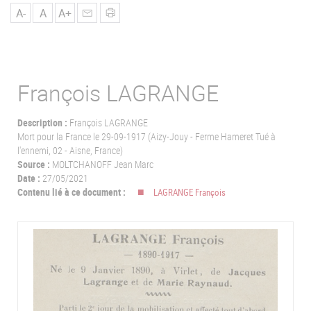
u
A-
A
A+
François LAGRANGE
Description :
François LAGRANGE
Mort pour la France le 29-09-1917 (Aizy-Jouy - Ferme Hameret Tué à
l'ennemi, 02 - Aisne, France)
Source :
MOLTCHANOFF Jean Marc
Date :
27/05/2021
Contenu lié à ce document :
LAGRANGE François