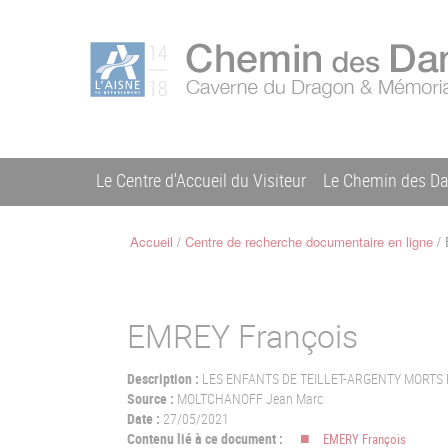
Aller
Menu
au
C
contenu
du
h
principal
compte
e
m
de
i
l'utilisateur
n
Le Centre d'Accueil du Visiteur
Le Chemin des D
d
Navigation
e
s
principale
Accueil
Centre de recherche documentaire en ligne
D
Fil
a
d'Ariane
m
e
EMREY François
s
Description :
LES ENFANTS DE TEILLET-ARGENTY MORTS 
Source :
MOLTCHANOFF Jean Marc
Date :
27/05/2021
Contenu lié à ce document :
EMERY François