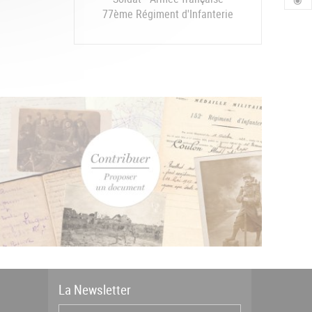
77ème Régiment d'Infanterie
La
News
letter