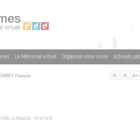
ames
Le Mémorial virtuel
Organiser votre visite
Activités p
A-
A
A+
EMREY François
POUR LA FRANCE : 1914-1918