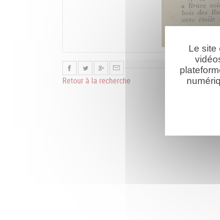
Le site
vidéo
plateform
Retour à la recherche
numériq