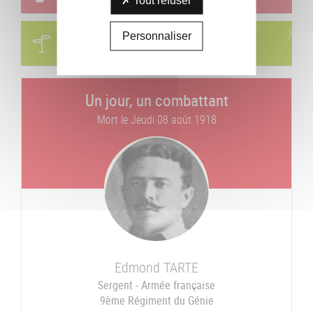
Circuits
Personnaliser
Visites & parcours thématiques
Un jour, un combattant
Mort le
Jeudi 08 août 1918
Edmond
TARTE
Sergent - Armée française
9ème Régiment du Génie