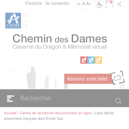
Aller
S'inscrire
Se connecter
A
A+
A-
Menu
au
C
contenu
du
h
principal
compte
e
m
de
i
l'utilisateur
n
d
e
s
D
a
Réservez votre billet
m
m
e
s
Navigation
e
principale
Accueil
Centre de recherche documentaire en ligne
Liste décès
n
Fil
prisonniers français dont Emile Sac
d'Ariane