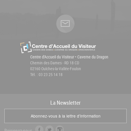
Centre d'Accueil du Visiteur • Caverne du Dragon
Chemin des Dames - RD 18 CD
02160 Oulches-la-Vallée-Foulon
Tél. : 03 23 25 14 18
La
News
letter
Abonnez-vous à la lettre d'information
f
t
i
Rejoignez-nous