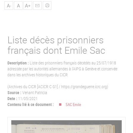
u
A-
A
A+
Liste décès prisonniers
français dont Emile Sac
Description :
Liste des prisonniers français décédés au 25/07/1918
adressée par les autorités allemandes à l'AIPG à Genève et conservée
dans les archives historiques du CICR
(Archives du CICR [ACICR C G1] / https://grandeguerre.icrc.org)
Source :
Venant Patricia
Date :
11/05/2021
Contenu lié à ce document :
SAC Emile