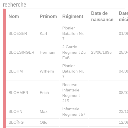
recherche
Date de
Dat
Nom
Prénom
Régiment
naissance
déc
Pionier
BLOESER
Karl
Bataillon Nr.
01/0
7
2 Garde
BLOESINGER
Hermann
Regiment Zu
23/06/1895
25/0
Fuß
Pionier
BLOHM
Wilhelm
Bataillon Nr.
04/0
7
Reserve
Infanterie
BLOHMER
Erich
08/0
Regiment
215
Infanterie
BLOHN
Max
23/1
Regiment 57
BLOÏNG
Otto
12/0