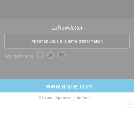
La
News
letter
Abonnez-vous à la lettre d'information
f
t
i
Rejoignez-nous
a
w
n
c
i
s
e
t
t
b
t
a
www.aisne.com
o
e
g
o
r
r
© Conseil départemental de l'Aisne
k
a
m