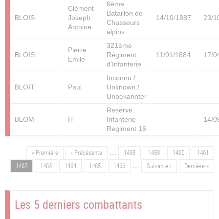
6ème
Clément
Bataillon de
BLOIS
Joseph
14/10/1887
23/1
Chasseurs
Antoine
alpins
321ème
Pierre
BLOIS
Régiment
11/01/1884
17/0
Emile
d'Infanterie
Inconnu /
BLOIT
Paul
Unknown /
Unbekannter
Reserve
BLOM
H
Infanterie
14/0
Regiment 16
…
Première
« Première
Page
‹ Précédente
Page
1458
Page
1459
Page
1460
Page
1461
Pagination
page
précédente
…
Page
1462
Page
1463
Page
1464
Page
1465
Page
1466
Page
Suivante ›
Dernière
Dernière »
suivante
page
Les 5 derniers combattants