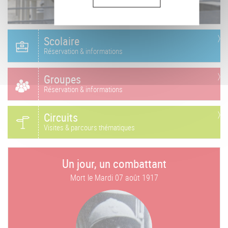
Scolaire
Réservation & informations
Groupes
Réservation & informations
Circuits
Visites & parcours thématiques
Un jour, un combattant
Mort le
Mardi 07 août 1917