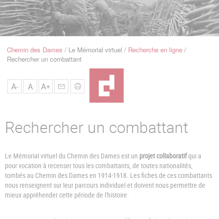
u
de
Navigation
Chemin des Dames
Le Mémorial virtuel
Recherche en ligne
Fil
Rechercher un combattant
d'Ariane
A-
A
A+
Rechercher un combattant
Le Mémorial virtuel du Chemin des Dames est un
projet collaboratif
qui a
pour vocation à recenser tous les combattants, de toutes nationalités,
tombés au Chemin des Dames en 1914-1918. Les fiches de ces combattants
nous renseignent sur leur parcours individuel et doivent nous permettre de
mieux appréhender cette période de l'histoire.