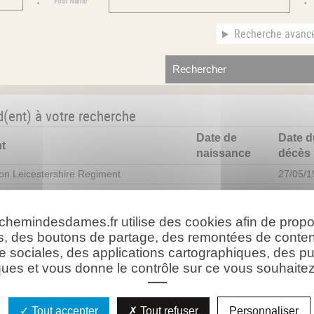
First Name
Recherche avanc
d(ent) à votre recherche
Date de
Date d
t
naissance
décès
ion Leicestershire Regiment
27/05/1
alion Cheshire Regiment
27/05/1
 chemindesdames.fr utilise des cookies afin de prop
ion Prince of Wale's Volunteers (South
30/05/1
s, des boutons de partage, des remontées de conte
e Regiment)
e sociales, des applications cartographiques, des pu
lion Worcesteshire Regiment
27/05/1
ues et vous donne le contrôle sur ce vous souhaitez 
lion Durham Light Infantry
27/05/1
ent d'Infanterie
22/06/1894
03/02/1
Tout accepter
Tout refuser
Personnaliser