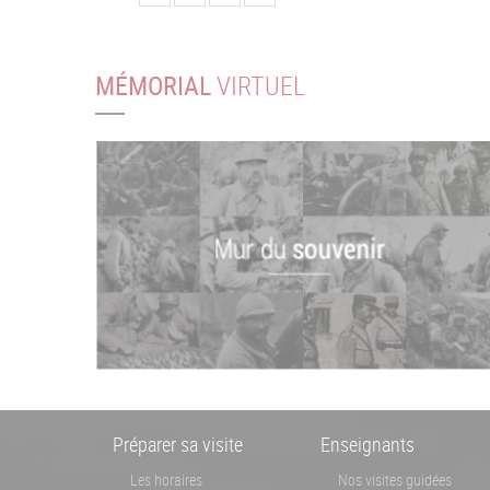
MÉMORIAL
VIRTUEL
Menu
Préparer sa visite
Enseignants
Pied
Les horaires
Nos visites guidées