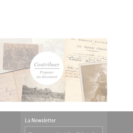
La
News
letter