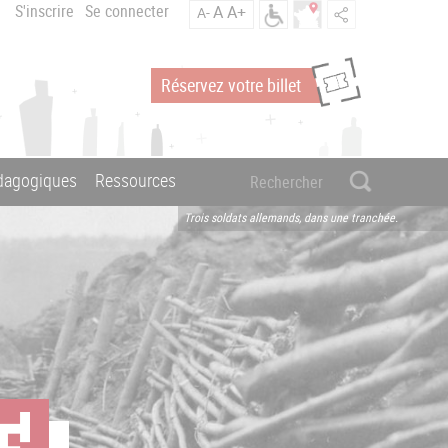
S'inscrire
Se connecter
A
A+
A-
Réservez votre billet
édagogiques
Ressources
Trois soldats allemands, dans une tranchée.