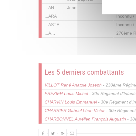
...AN
Jean
Inconnu /
...ARA
Inconnu /
...ASTE
Inconnu /
...A…
276ème Ré
Pagination
Les 5 derniers combattants
VILLOT René Anatole Joseph
- 230ème Régiment
FREZIER Louis Michel
- 30e Régiment d'Infante
CHARVIN Louis Emmanuel
- 30e Régiment d'In
CHARRIER Gabriel Léon Victor
- 30e Régiment 
CHARBONNEL Aurélien François Augustin
- 30e