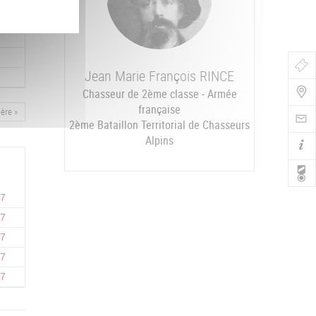
Bo
Jean Marie François
RINCE
de
Chasseur de 2ème classe - Armée
française
ière
ère »
Nav
2ème Bataillon Territorial de Chasseurs
Alpins
17
17
17
17
17