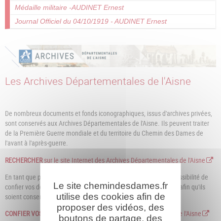
Médaille militaire -AUDINET Ernest
Journal Officiel du 04/10/1919 - AUDINET Ernest
Les Archives Départementales de l'Aisne
De nombreux documents et fonds iconographiques, issus d'archives privées,
sont conservés aux Archives Départementales de l'Aisne. Ils peuvent traiter
de la Première Guerre mondiale et du territoire du Chemin des Dames de
l'avant à l'après-guerre.
RECHERCHER
sur le site Internet des Archives Départementales de l'Aisne
En tant que particulier, association ou entreprise vous avez la possibilité de
Le site chemindesdames.fr
confier vos documents aux Archives départementales de l'Aisne afin qu'ils
utilise des cookies afin de
soient conservés dans des conditions optimales et inventoriées.
proposer des vidéos, des
CONFIER VOS DOCUMENTS
aux Archives Départementales de l'Aisne
boutons de partage, des