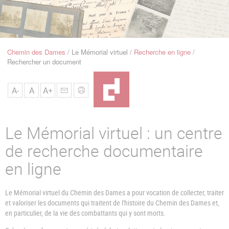
u
de
Navigation
Chemin des Dames
Le Mémorial virtuel
Recherche en ligne
Fil
Rechercher un document
d'Ariane
A-
A
A+
Le Mémorial virtuel : un centre
de recherche documentaire
en ligne
Le Mémorial virtuel du Chemin des Dames a pour vocation de collecter, traiter
et valoriser les documents qui traitent de l'histoire du Chemin des Dames et,
en particulier, de la vie des combattants qui y sont morts.