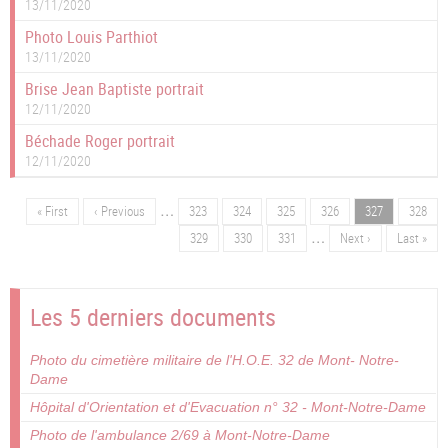
13/11/2020
Photo Louis Parthiot
13/11/2020
Brise Jean Baptiste portrait
12/11/2020
Béchade Roger portrait
12/11/2020
…
Première
« First
Page
‹ Previous
Page
323
Page
324
Page
325
Page
326
Page
327
Page
328
Pagination
page
précédente
…
Page
329
Page
330
Page
331
Page
Next ›
Dernière
Last »
suivante
page
Les 5 derniers documents
Photo du cimetière militaire de l'H.O.E. 32 de Mont- Notre-
Dame
Hôpital d'Orientation et d'Evacuation n° 32 - Mont-Notre-Dame
Photo de l'ambulance 2/69 à Mont-Notre-Dame