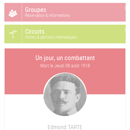
Groupes
Réservation & informations
Circuits
Visites & parcours thématiques
Un jour, un combattant
Mort le
Jeudi 08 août 1918
Edmond
TARTE