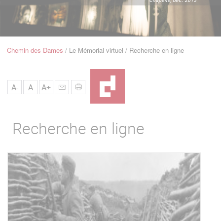
u
de
Navigation
Chemin des Dames
Le Mémorial virtuel
Recherche en ligne
Fil
d'Ariane
A-
A
A+
Recherche en ligne