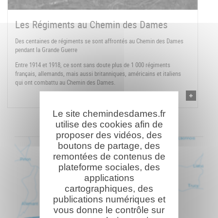
Les Régiments au Chemin des Dames
Des centaines de régiments se sont affrontés au Chemin des Dames
pendant la Grande Guerre
Entre 1914 et 1918, ce sont sans doute plus de 1 000 régiments
français, allemands, mais aussi britanniques, américains et italiens
qui ont combattu au Chemin des Dames.
Le site chemindesdames.fr
utilise des cookies afin de
proposer des vidéos, des
boutons de partage, des
remontées de contenus de
plateforme sociales, des
applications
cartographiques, des
publications numériques et
vous donne le contrôle sur