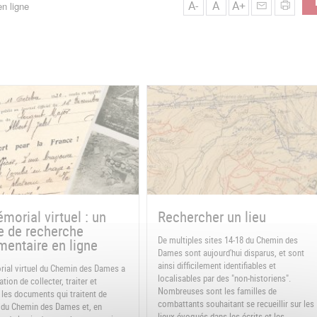
A-
A
A+
n ligne
morial virtuel : un
Rechercher un lieu
e de recherche
De multiples sites 14-18 du Chemin des
entaire en ligne
Dames sont aujourd'hui disparus, et sont
ainsi difficilement identifiables et
ial virtuel du Chemin des Dames a
localisables par des "non-historiens".
tion de collecter, traiter et
Nombreuses sont les familles de
 les documents qui traitent de
combattants souhaitant se recueillir sur les
re du Chemin des Dames et, en
lieux évoqués dans les écrits et les