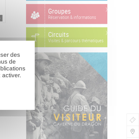
Groupes
Réservation & informations
Circuits
Visites & parcours thématiques
oser des
nus de
blications
activer.
Bo
de