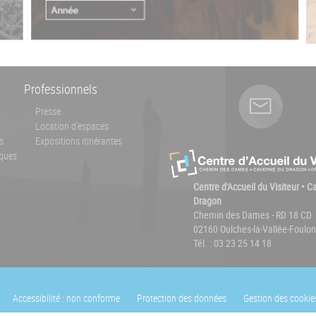
Professionnels
Presse
Location d'espaces
s
Expositions itinérantes
ques
Centre d'Accueil du Visiteur • 
Dragon
Chemin des Dames - RD 18 CD
02160 Oulches-la-Vallée-Foulon
Tél. : 03 23 25 14 18
Accessibilité : non conforme
Protection des données
Gestion des cookie