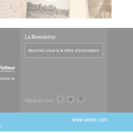
La
News
letter
Abonnez-vous à la lettre d'information
Caverne du
f
t
i
Rejoignez-nous
a
w
n
c
i
s
e
t
t
www.aisne.com
b
t
a
s
o
e
g