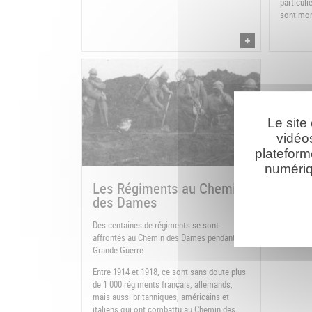
particuli
sont mor
Le site
vidéo
plateform
numériq
Les Régiments au Chemin
des Dames
Des centaines de régiments se sont
affrontés au Chemin des Dames pendant la
Grande Guerre
Entre 1914 et 1918, ce sont sans doute plus
de 1 000 régiments français, allemands,
mais aussi britanniques, américains et
italiens qui ont combattu au Chemin des