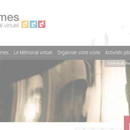
ames
Le Mémorial virtuel
Organiser votre visite
Activités p
[ Caverne du Dr