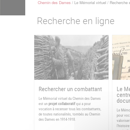
Chemin des Dames
Le Mémorial virtuel
Recherche e
Fil
d'Ariane
Recherche en ligne
Rechercher un combattant
Le Mé
centr
Le Mémorial virtuel du Chemin des Dames
docum
est un
projet collaboratif
qui a pour
vocation à recenser tous les combattants,
Le Mémor
de toutes nationalités, tombés au Chemin
pour voca
des Dames en 1914-1918.
valoriser
l'histoi