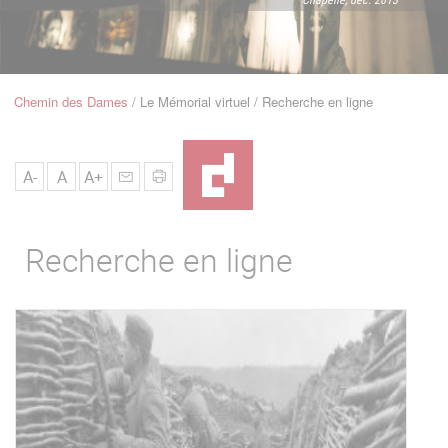
u
de
Navigation
Chemin des Dames
Le Mémorial virtuel
Recherche en ligne
Fil
d'Ariane
A-
A
A+
Recherche en ligne