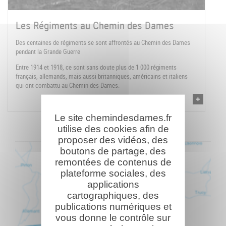
Les Régiments au Chemin des Dames
Des centaines de régiments se sont affrontés au Chemin des Dames
pendant la Grande Guerre
Entre 1914 et 1918, ce sont sans doute plus de 1 000 régiments
français, allemands, mais aussi britanniques, américains et italiens
qui ont combattu au Chemin des Dames.
Le site chemindesdames.fr
utilise des cookies afin de
proposer des vidéos, des
boutons de partage, des
remontées de contenus de
plateforme sociales, des
applications
cartographiques, des
publications numériques et
vous donne le contrôle sur