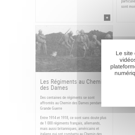
particuli
sont mor
Le site
vidéo
plateform
numériq
Les Régiments au Chemin
des Dames
Des centaines de régiments se sont
affrontés au Chemin des Dames pendant la
Grande Guerre
Entre 1914 et 1918, ce sont sans doute plus
de 1 000 régiments français, allemands,
mais aussi britanniques, américains et
italiens qui ont combattu au Chemin des