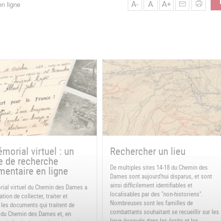
A-
A
A+
n ligne
morial virtuel : un
Rechercher un lieu
e de recherche
De multiples sites 14-18 du Chemin des
entaire en ligne
Dames sont aujourd'hui disparus, et sont
ainsi difficilement identifiables et
ial virtuel du Chemin des Dames a
localisables par des "non-historiens".
tion de collecter, traiter et
Nombreuses sont les familles de
 les documents qui traitent de
combattants souhaitant se recueillir sur les
re du Chemin des Dames et, en
lieux évoqués dans les écrits et les