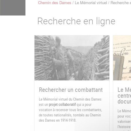
Chemin des Dames
Le Mémorial virtuel
Recherche e
Fil
d'Ariane
Recherche en ligne
Rechercher un combattant
Le Mé
centr
Le Mémorial virtuel du Chemin des Dames
docum
est un
projet collaboratif
qui a pour
vocation à recenser tous les combattants,
Le Mémor
de toutes nationalités, tombés au Chemin
pour voca
des Dames en 1914-1918.
valoriser
l'histoi