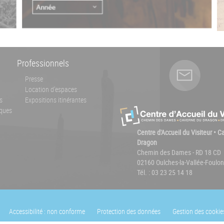
Professionnels
Presse
Location d'espaces
s
Expositions itinérantes
ques
Centre d'Accueil du Visiteur • 
Dragon
Chemin des Dames - RD 18 CD
02160 Oulches-la-Vallée-Foulon
Tél. : 03 23 25 14 18
Accessibilité : non conforme
Protection des données
Gestion des cookie