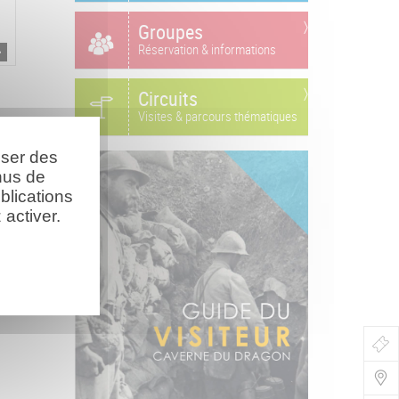
Groupes
Réservation & informations
Circuits
Visites & parcours thématiques
oser des
nus de
blications
activer.
Bo
de