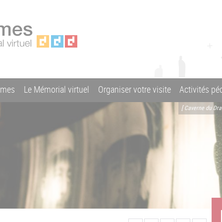
ames
Le Mémorial virtuel
Organiser votre visite
Activités p
[ Caverne du Dr