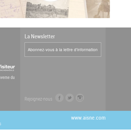
La
News
letter
Abonnez-vous à la lettre d'information
Caverne du
f
t
i
Rejoignez-nous
a
w
n
c
i
s
e
t
t
www.aisne.com
b
t
a
s
o
e
g