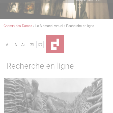
u
de
Navigation
Chemin des Dames
Le Mémorial virtuel
Recherche en ligne
Fil
d'Ariane
A-
A
A+
Recherche en ligne