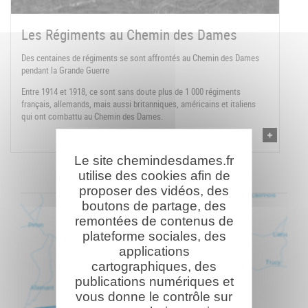
Les Régiments au Chemin des Dames
Des centaines de régiments se sont affrontés au Chemin des Dames
pendant la Grande Guerre
Entre 1914 et 1918, ce sont sans doute plus de 1 000 régiments
français, allemands, mais aussi britanniques, américains et italiens
qui ont combattu au Chemin des Dames.
Le site chemindesdames.fr
utilise des cookies afin de
proposer des vidéos, des
boutons de partage, des
remontées de contenus de
plateforme sociales, des
applications
cartographiques, des
publications numériques et
vous donne le contrôle sur