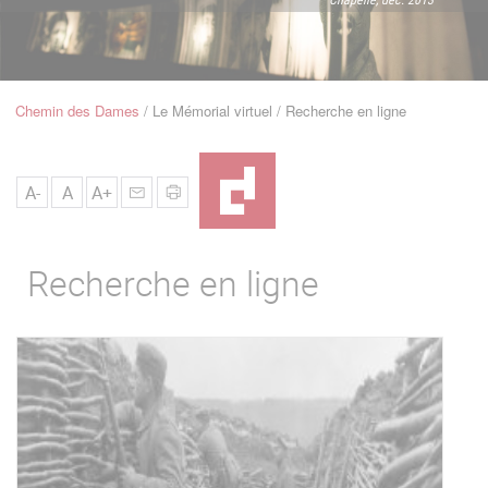
u
de
Navigation
Chemin des Dames
Le Mémorial virtuel
Recherche en ligne
Fil
d'Ariane
A-
A
A+
Recherche en ligne