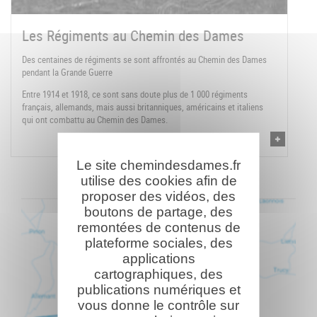
Les Régiments au Chemin des Dames
Des centaines de régiments se sont affrontés au Chemin des Dames
pendant la Grande Guerre
Entre 1914 et 1918, ce sont sans doute plus de 1 000 régiments
français, allemands, mais aussi britanniques, américains et italiens
qui ont combattu au Chemin des Dames.
Le site chemindesdames.fr
utilise des cookies afin de
proposer des vidéos, des
boutons de partage, des
remontées de contenus de
plateforme sociales, des
applications
cartographiques, des
publications numériques et
vous donne le contrôle sur