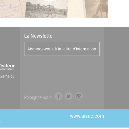
La
News
letter
Abonnez-vous à la lettre d'information
Caverne du
f
t
i
Rejoignez-nous
a
w
n
c
i
s
e
t
t
www.aisne.com
b
t
a
s
o
e
g