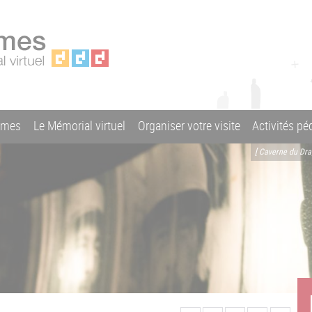
ames
Le Mémorial virtuel
Organiser votre visite
Activités p
[ Caverne du Dr