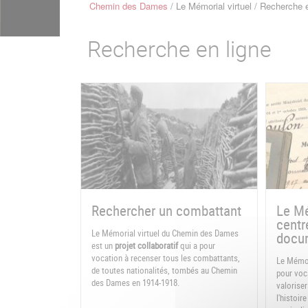
Chemin des Dames
Le Mémorial virtuel
Recherche e
Fil
d'Ariane
Recherche en ligne
Rechercher un combattant
Le Mé
centr
Le Mémorial virtuel du Chemin des Dames
docum
est un
projet collaboratif
qui a pour
vocation à recenser tous les combattants,
Le Mémor
de toutes nationalités, tombés au Chemin
pour voca
des Dames en 1914-1918.
valoriser
l'histoi