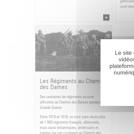
particuli
sont mor
Le site
vidéo
plateform
numériq
Les Régiments au Chemin
des Dames
Des centaines de régiments se sont
affrontés au Chemin des Dames pendant la
Grande Guerre
Entre 1914 et 1918, ce sont sans doute plus
de 1 000 régiments français, allemands,
mais aussi britanniques, américains et
italiens qui ont combattu au Chemin des