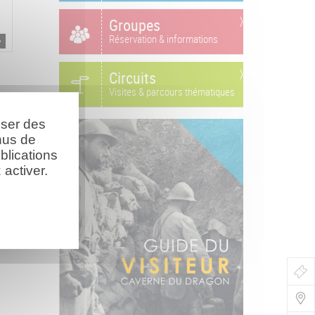
Groupes
Réservation & informations
Circuits
Visites & parcours thématiques
oser des
nus de
blications
activer.
Bo
de