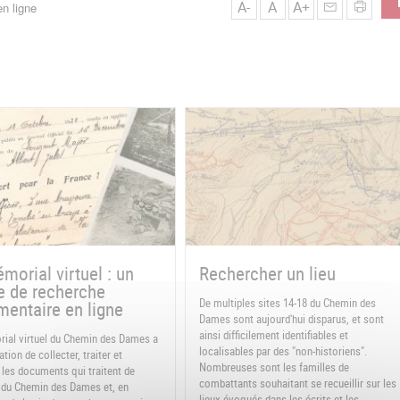
A-
A
A+
n ligne
morial virtuel : un
Rechercher un lieu
e de recherche
De multiples sites 14-18 du Chemin des
entaire en ligne
Dames sont aujourd'hui disparus, et sont
ainsi difficilement identifiables et
ial virtuel du Chemin des Dames a
localisables par des "non-historiens".
tion de collecter, traiter et
Nombreuses sont les familles de
 les documents qui traitent de
combattants souhaitant se recueillir sur les
re du Chemin des Dames et, en
lieux évoqués dans les écrits et les