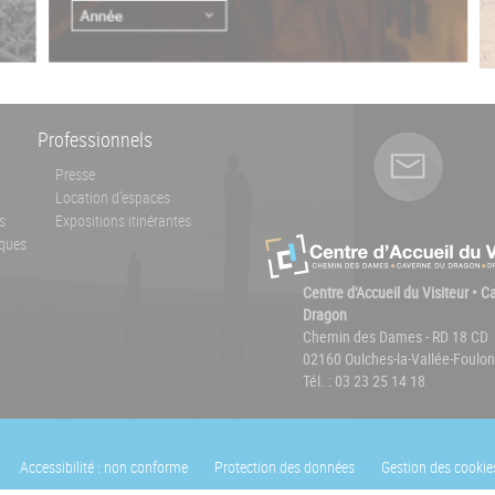
Professionnels
Presse
Location d'espaces
s
Expositions itinérantes
ques
Centre d'Accueil du Visiteur • 
Dragon
Chemin des Dames - RD 18 CD
02160 Oulches-la-Vallée-Foulon
Tél. : 03 23 25 14 18
Accessibilité : non conforme
Protection des données
Gestion des cookie