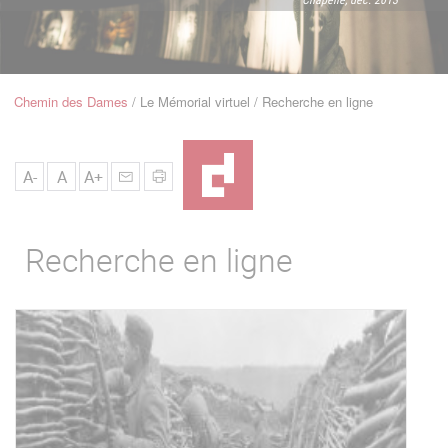
u
de
Navigation
Chemin des Dames
Le Mémorial virtuel
Recherche en ligne
Fil
d'Ariane
A-
A
A+
Recherche en ligne