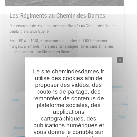
Les Régiments au Chemin des Dames
Des centaines de régiments se sont affrontés au Chemin des Dames
pendant la Grande Guerre
Entre 1914 et 1918, ce sont sans doute plus de 1 000 régiments
français, allemands, mais aussi britanniques, américains et italiens
qui ont combattu au Chemin des Dames.
Le site chemindesdames.fr
utilise des cookies afin de
proposer des vidéos, des
boutons de partage, des
remontées de contenus de
plateforme sociales, des
applications
cartographiques, des
publications numériques et
vous donne le contrôle sur