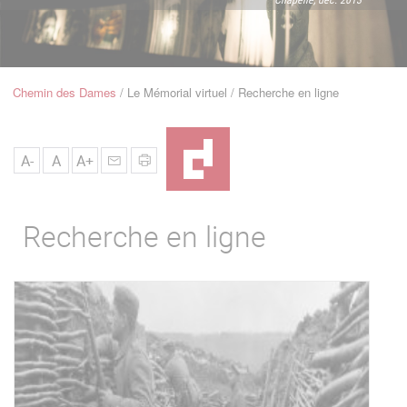
u
de
Navigation
Chemin des Dames
Le Mémorial virtuel
Recherche en ligne
Fil
d'Ariane
A-
A
A+
Recherche en ligne