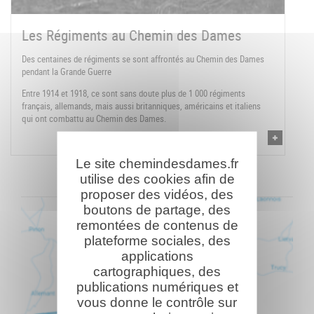
Les Régiments au Chemin des Dames
Des centaines de régiments se sont affrontés au Chemin des Dames
pendant la Grande Guerre
Entre 1914 et 1918, ce sont sans doute plus de 1 000 régiments
français, allemands, mais aussi britanniques, américains et italiens
qui ont combattu au Chemin des Dames.
Le site chemindesdames.fr
utilise des cookies afin de
proposer des vidéos, des
boutons de partage, des
remontées de contenus de
plateforme sociales, des
applications
cartographiques, des
publications numériques et
vous donne le contrôle sur