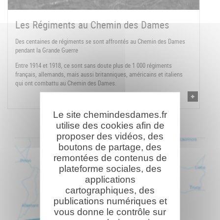
Les Régiments au Chemin des Dames
Des centaines de régiments se sont affrontés au Chemin des Dames
pendant la Grande Guerre
Entre 1914 et 1918, ce sont sans doute plus de 1 000 régiments
français, allemands, mais aussi britanniques, américains et italiens
qui ont combattu au Chemin des Dames.
Le site chemindesdames.fr
utilise des cookies afin de
proposer des vidéos, des
boutons de partage, des
remontées de contenus de
plateforme sociales, des
applications
cartographiques, des
publications numériques et
vous donne le contrôle sur