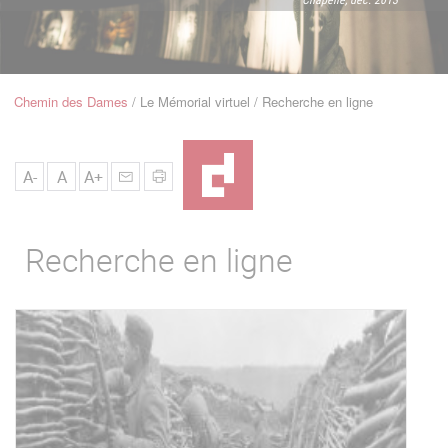
u
de
Navigation
Chemin des Dames
Le Mémorial virtuel
Recherche en ligne
Fil
d'Ariane
A-
A
A+
Recherche en ligne