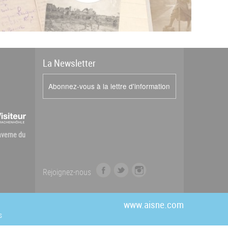
La
News
letter
Abonnez-vous à la lettre d'information
Caverne du
f
t
i
Rejoignez-nous
a
w
n
c
i
s
e
t
t
www.aisne.com
b
t
a
s
o
e
g