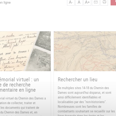
A-
A
A+
n ligne
morial virtuel : un
Rechercher un lieu
e de recherche
De multiples sites 14-18 du Chemin des
entaire en ligne
Dames sont aujourd'hui disparus, et sont
ainsi difficilement identifiables et
ial virtuel du Chemin des Dames a
localisables par des "non-historiens".
tion de collecter, traiter et
Nombreuses sont les familles de
 les documents qui traitent de
combattants souhaitant se recueillir sur les
re du Chemin des Dames et, en
lieux évoqués dans les écrits et les