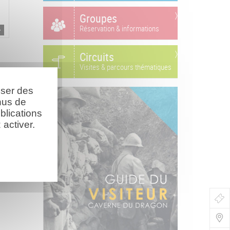
Groupes
Réservation & informations
Circuits
Visites & parcours thématiques
oser des
nus de
blications
activer.
Bo
de