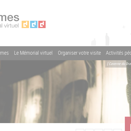
ames
Le Mémorial virtuel
Organiser votre visite
Activités p
[ Caverne du Dr