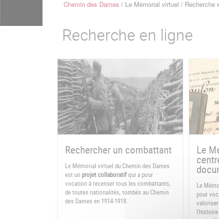
Chemin des Dames
Le Mémorial virtuel
Recherche e
Fil
d'Ariane
Recherche en ligne
Rechercher un combattant
Le Mé
centr
Le Mémorial virtuel du Chemin des Dames
docum
est un
projet collaboratif
qui a pour
vocation à recenser tous les combattants,
Le Mémor
de toutes nationalités, tombés au Chemin
pour voca
des Dames en 1914-1918.
valoriser
l'histoi