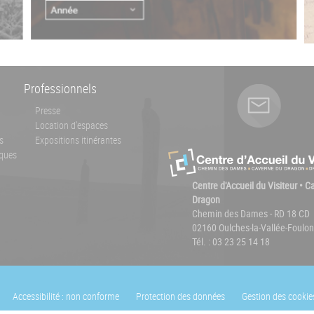
Professionnels
Presse
Location d'espaces
s
Expositions itinérantes
ques
Centre d'Accueil du Visiteur • 
Dragon
Chemin des Dames - RD 18 CD
02160 Oulches-la-Vallée-Foulon
Tél. : 03 23 25 14 18
Accessibilité : non conforme
Protection des données
Gestion des cookie