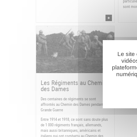
particuli
sont mor
Le site
vidéo
plateform
numériq
Les Régiments au Chemin
des Dames
Des centaines de régiments se sont
affrontés au Chemin des Dames pendant la
Grande Guerre
Entre 1914 et 1918, ce sont sans doute plus
de 1 000 régiments français, allemands,
mais aussi britanniques, américains et
italiens qui ont combattu au Chemin des