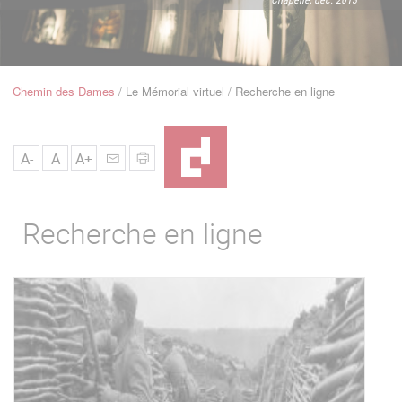
u
de
Navigation
Chemin des Dames
Le Mémorial virtuel
Recherche en ligne
Fil
d'Ariane
A-
A
A+
Recherche en ligne