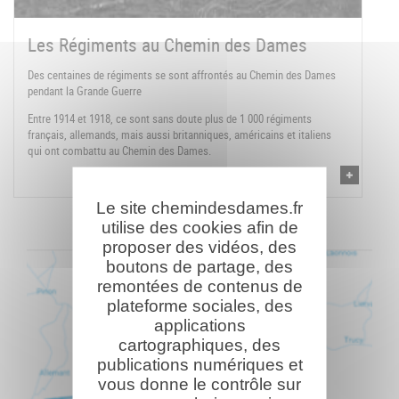
Les Régiments au Chemin des Dames
Des centaines de régiments se sont affrontés au Chemin des Dames
pendant la Grande Guerre
Entre 1914 et 1918, ce sont sans doute plus de 1 000 régiments
français, allemands, mais aussi britanniques, américains et italiens
qui ont combattu au Chemin des Dames.
Le site chemindesdames.fr
utilise des cookies afin de
proposer des vidéos, des
boutons de partage, des
remontées de contenus de
plateforme sociales, des
applications
cartographiques, des
publications numériques et
vous donne le contrôle sur