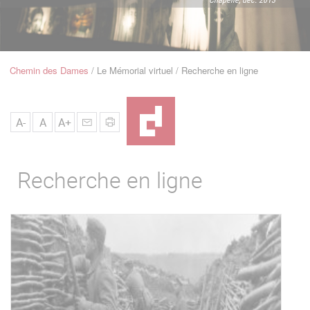
u
de
Navigation
Chemin des Dames
Le Mémorial virtuel
Recherche en ligne
Fil
d'Ariane
A-
A
A+
Recherche en ligne