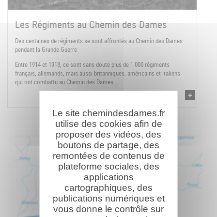
Les Régiments au Chemin des Dames
Des centaines de régiments se sont affrontés au Chemin des Dames
pendant la Grande Guerre
Entre 1914 et 1918, ce sont sans doute plus de 1 000 régiments
français, allemands, mais aussi britanniques, américains et italiens
qui ont combattu au Chemin des Dames.
Le site chemindesdames.fr
utilise des cookies afin de
proposer des vidéos, des
boutons de partage, des
remontées de contenus de
plateforme sociales, des
applications
cartographiques, des
publications numériques et
vous donne le contrôle sur