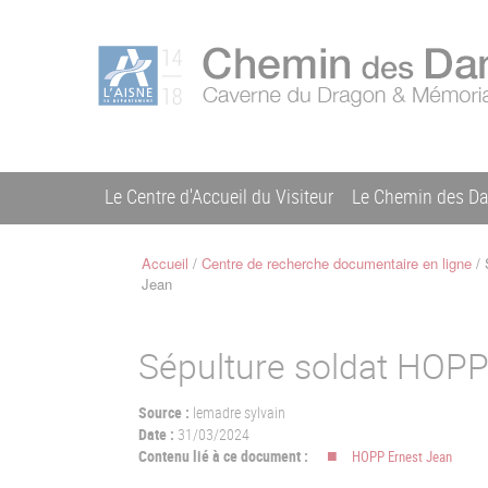
Aller
Menu
au
C
contenu
du
h
principal
compte
e
m
de
i
l'utilisateur
n
Le Centre d'Accueil du Visiteur
Le Chemin des D
d
Navigation
e
s
principale
Accueil
Centre de recherche documentaire en ligne
S
D
Fil
Jean
a
d'Ariane
m
e
Sépulture soldat HOPP
s
Source :
lemadre sylvain
Date :
31/03/2024
Contenu lié à ce document :
HOPP Ernest Jean