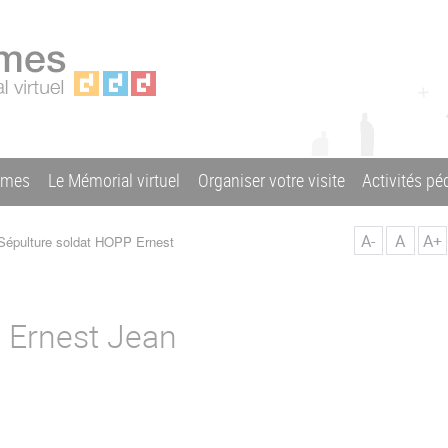
ames
Le Mémorial virtuel
Organiser votre visite
Activités p
A-
A
A+
épulture soldat HOPP Ernest
 Ernest Jean