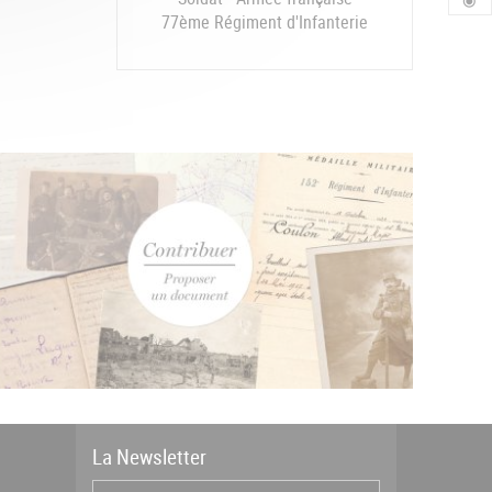
77ème Régiment d'Infanterie
La
News
letter