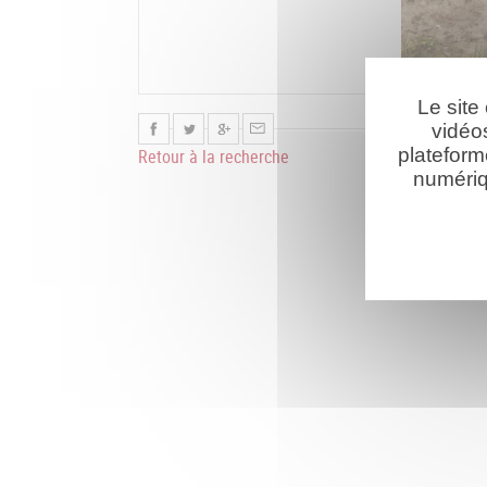
Le site
vidéo
plateform
Retour à la recherche
numériq