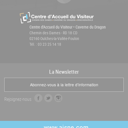
Centre d'Accueil du Visiteur • Caverne du Dragon
Chemin des Dames - RD 18 CD
02160 Oulches-la-Vallée-Foulon
Tél. : 03 23 25 14 18
La
News
letter
Abonnez-vous à la lettre d'information
f
t
i
Rejoignez-nous
a
w
n
c
i
s
e
t
t
b
t
a
www.aisne.com
o
e
g