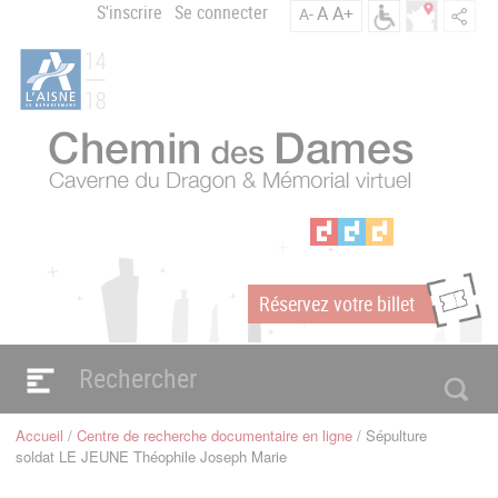
Aller
S'inscrire
Se connecter
A
A+
A-
Menu
au
C
contenu
du
h
principal
compte
e
m
de
i
l'utilisateur
n
d
e
s
D
a
Réservez votre billet
m
m
e
s
Navigation
e
principale
Accueil
Centre de recherche documentaire en ligne
Sépulture
n
Fil
soldat LE JEUNE Théophile Joseph Marie
d'Ariane