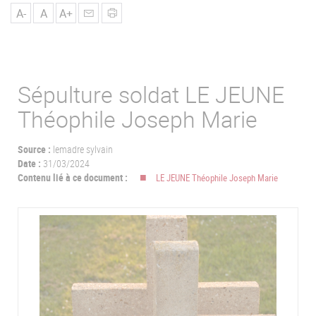
u
A-
A
A+
Sépulture soldat LE JEUNE
Théophile Joseph Marie
Source :
lemadre sylvain
Date :
31/03/2024
Contenu lié à ce document :
LE JEUNE Théophile Joseph Marie