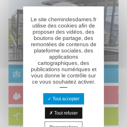
Le site chemindesdames.fr
utilise des cookies afin de
proposer des vidéos, des
boutons de partage, des
remontées de contenus de
plateforme sociales, des
applications
cartographiques, des
publications numériques et
Scolaire
vous donne le contrôle sur
Réservation & informations
ce vous souhaitez activer.
Groupes
Réservation & informations
Tout accepter
Circuits
Tout refuser
Visites & parcours thématiques