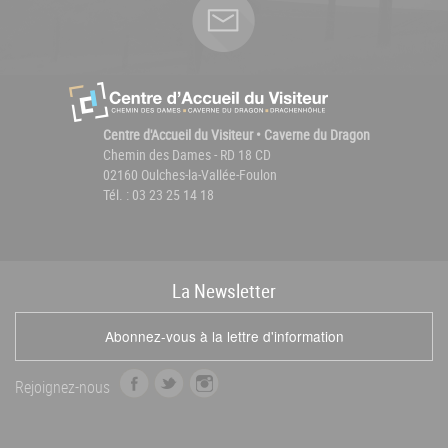
Centre d'Accueil du Visiteur • Caverne du Dragon
Chemin des Dames - RD 18 CD
02160 Oulches-la-Vallée-Foulon
Tél. : 03 23 25 14 18
La
News
letter
Abonnez-vous à la lettre d'information
f
t
i
Rejoignez-nous
a
w
n
c
i
s
e
t
t