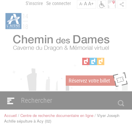
Aller
S'inscrire
Se connecter
A
A+
A-
Menu
au
C
contenu
du
h
principal
compte
e
m
de
i
l'utilisateur
n
d
e
s
D
a
Réservez votre billet
m
m
e
s
Navigation
e
principale
Accueil
Centre de recherche documentaire en ligne
Viyer Joseph
n
Fil
Achille sépulture à Acy (02)
d'Ariane