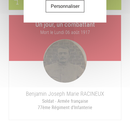
Visites & parcours thématiques
Personnaliser
Un jour, un combattant
Mort le
Lundi 06 août 1917
Benjamin Joseph Marie
RACINEUX
Soldat - Armée française
77ème Régiment d'Infanterie