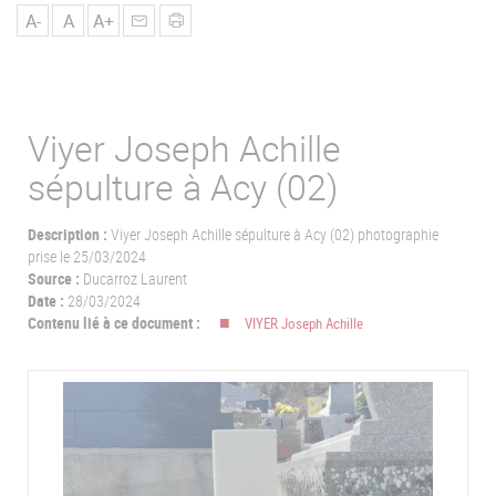
u
A-
A
A+
Viyer Joseph Achille
sépulture à Acy (02)
Description :
Viyer Joseph Achille sépulture à Acy (02) photographie
prise le 25/03/2024
Source :
Ducarroz Laurent
Date :
28/03/2024
Contenu lié à ce document :
VIYER Joseph Achille