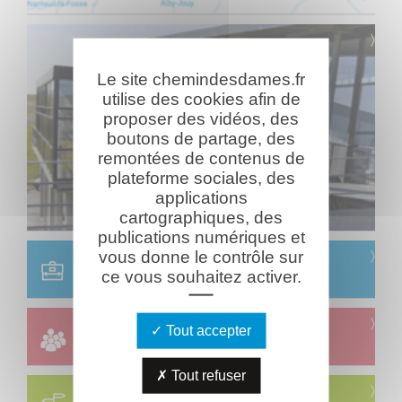
Le site chemindesdames.fr
utilise des cookies afin de
proposer des vidéos, des
boutons de partage, des
remontées de contenus de
plateforme sociales, des
applications
cartographiques, des
publications numériques et
vous donne le contrôle sur
Scolaire
ce vous souhaitez activer.
Réservation & informations
Groupes
Tout accepter
Réservation & informations
Tout refuser
Circuits