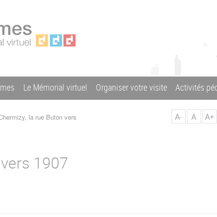
ames
Le Mémorial virtuel
Organiser votre visite
Activités p
A-
A
A+
hermizy, la rue Buton vers
 vers 1907