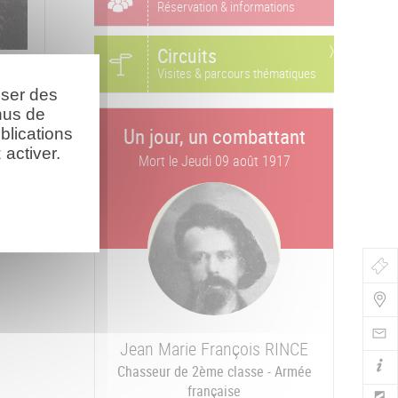
Réservation & informations
Circuits
Visites & parcours thématiques
oser des
nus de
Un jour, un combattant
blications
activer.
Mort le
Jeudi 09 août 1917
Bou
de
Navi
Jean Marie François
RINCE
Chasseur de 2ème classe - Armée
française