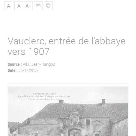
u
A-
A
A+
Vauclerc, entrée de l'abbaye
vers 1907
Source :
VIEL Jean-François
Date :
05/12/2007