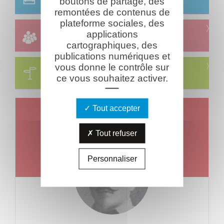
boutons de partage, des
Réservation & informations
remontées de contenus de
plateforme sociales, des
Groupes
applications
Réservation & informations
cartographiques, des
publications numériques et
Circuits
vous donne le contrôle sur
ce vous souhaitez activer.
Visites & parcours thématiques
Tout accepter
Un jour, un combattant
Mort le
Jeudi 08 août 1918
Tout refuser
Personnaliser