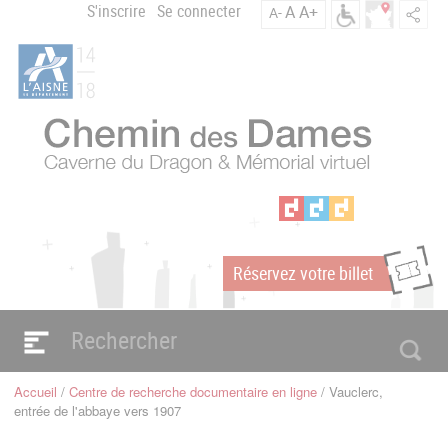
Aller
S'inscrire
Se connecter
A
A+
A-
Menu
au
C
contenu
du
h
principal
compte
e
m
de
i
l'utilisateur
n
d
e
s
D
a
Réservez votre billet
m
m
e
s
Navigation
e
principale
Accueil
Centre de recherche documentaire en ligne
Vauclerc,
n
Fil
entrée de l'abbaye vers 1907
d'Ariane