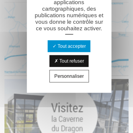
applications
cartographiques, des
publications numériques et
vous donne le contrôle sur
ce vous souhaitez activer.
Tout accepter
Tout refuser
Personnaliser