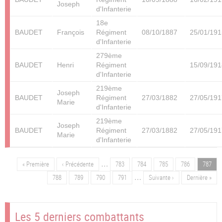
Joseph
d'Infanterie
18e
BAUDET
François
Régiment
08/10/1887
25/01/191
d'Infanterie
279ème
BAUDET
Henri
Régiment
15/09/191
d'Infanterie
219ème
Joseph
BAUDET
Régiment
27/03/1882
27/05/191
Marie
d'Infanterie
219ème
Joseph
BAUDET
Régiment
27/03/1882
27/05/191
Marie
d'Infanterie
…
Première
« Première
Page
‹ Précédente
Page
783
Page
784
Page
785
Page
786
Page
787
Pagination
page
précédente
…
Page
788
Page
789
Page
790
Page
791
Page
Suivante ›
Dernière
Dernière »
suivante
page
Les 5 derniers combattants