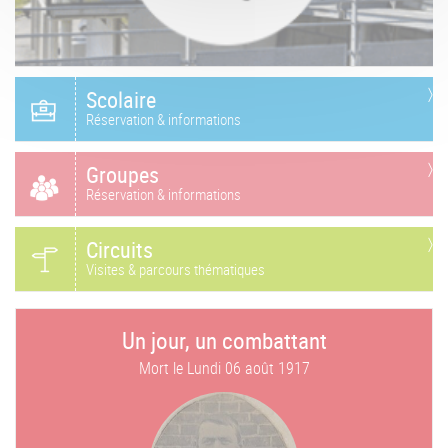
Scolaire
Réservation & informations
Groupes
Réservation & informations
Circuits
Visites & parcours thématiques
Un jour, un combattant
Mort le
Lundi 06 août 1917