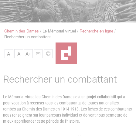
u
de
Navigation
Chemin des Dames
Le Mémorial virtuel
Recherche en ligne
Fil
Rechercher un combattant
d'Ariane
A-
A
A+
Rechercher un combattant
Le Mémorial virtuel du Chemin des Dames est un
projet collaboratif
qui a
pour vocation à recenser tous les combattants, de toutes nationalités,
tombés au Chemin des Dames en 1914-1918. Les fiches de ces combattants
nous renseignent sur leur parcours individuel et doivent nous permettre de
mieux appréhender cette période de l'histoire.