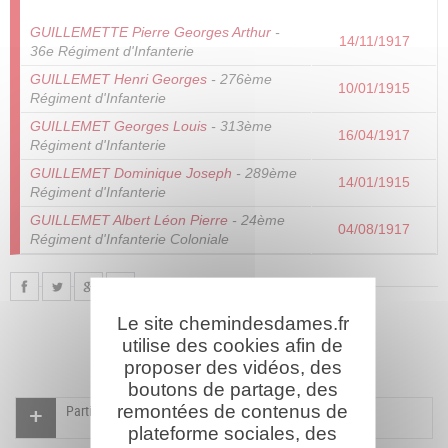
GUILLEMETTE Pierre Georges Arthur
-
14/11/1917
36e Régiment d'Infanterie
GUILLEMET Henri Georges
- 276ème
10/01/1915
Régiment d'Infanterie
GUILLEMET Georges Louis
- 313ème
16/04/1917
Régiment d'Infanterie
GUILLEMET Dominique Joseph
- 289ème
14/01/1915
Régiment d'Infanterie
GUILLEMET Albert Léon Pierre
- 24ème
04/08/1917
Régiment d'Infanterie Coloniale
Le site chemindesdames.fr
utilise des cookies afin de
proposer des vidéos, des
boutons de partage, des
remontées de contenus de
Participer à l'indexation du Mémorial virtuel
plateforme sociales, des