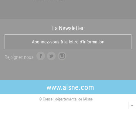
La
News
letter
Abonnez-vous à la lettre d'information
f
t
i
Rejoignez-nous
a
w
n
c
i
s
e
t
t
b
t
a
www.aisne.com
o
e
g
o
r
r
© Conseil départemental de l'Aisne
k
a
m