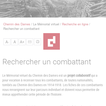
u
de
Navigation
Chemin des Dames
Le Mémorial virtuel
Recherche en ligne
Fil
Rechercher un combattant
d'Ariane
A-
A
A+
Rechercher un combattant
Le Mémorial virtuel du Chemin des Dames est un
projet collaboratif
qui a
pour vocation à recenser tous les combattants, de toutes nationalités,
tombés au Chemin des Dames en 1914-1918. Les fiches de ces combattants
nous renseignent sur leur parcours individuel et doivent nous permettre de
mieux appréhender cette période de l'histoire.