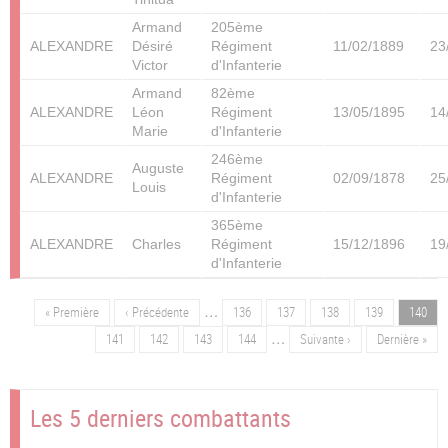
Armand
205ème
ALEXANDRE
Désiré
Régiment
11/02/1889
23
Victor
d'Infanterie
Armand
82ème
ALEXANDRE
Léon
Régiment
13/05/1895
14
Marie
d'Infanterie
246ème
Auguste
ALEXANDRE
Régiment
02/09/1878
25
Louis
d'Infanterie
365ème
ALEXANDRE
Charles
Régiment
15/12/1896
19
d'Infanterie
…
Première
« Première
Page
‹ Précédente
Page
136
Page
137
Page
138
Page
139
Page
140
Pagination
page
précédente
…
Page
141
Page
142
Page
143
Page
144
Page
Suivante ›
Dernière
Dernière »
suivante
page
Les 5 derniers combattants