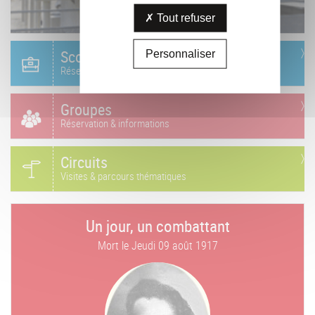
Tout refuser
Scolaire
Personnaliser
Réservation & informations
Groupes
Réservation & informations
Circuits
Visites & parcours thématiques
Un jour, un combattant
Mort le
Jeudi 09 août 1917