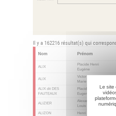
Il y a 162216 résultat(s) qui correspon
Nom
Prénom
Placide Henri
ALIX
Eugène
Victor Alexandre
ALIX
Marie
Le site
ALIX dit DES
Placide Henri
vidéo
FAUTEAUX
Eugene
plateform
Alexandre Georges
ALIZIER
numériq
Louis
ALIZON
Henri Clément