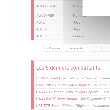
ALKAMISSA
Diarra
ALKÄMPER
Heinrich
ALKE
Josef
ALKER
Josef
ALKER
Ludwig
…
Première
« Première
Page
‹ Précédente
Page
152
Pag
153
Pagination
page
précédente
Les 5 derniers combattants
HEBERT Paul Albert
- 276ème Régiment d'Infan
HAMONIEZ Charles Marie Auguste
- 276ème Ré
GUILLET Armand Henri Joseph Baptiste
- 123e
GUILLEMOT Jean Sarmel
- 30e Régiment d'Inf
LAFITTE Jean
- 234ème Régiment d'Infanterie