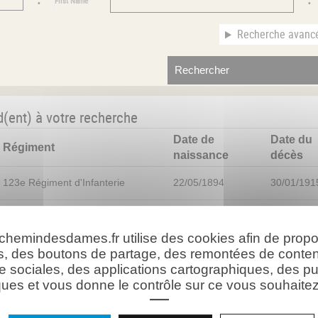
First Name
Recherche avanc
d(ent) à votre recherche
Date de
Date du
Régiment
naissance
décès
123e Régiment d'Infanterie
22/05/1894
30/01/191
174ème Régiment d'Infanterie
27/04/1868
04/05/191
 chemindesdames.fr utilise des cookies afin de prop
123e Régiment d'Infanterie
22/05/1894
30/01/191
s, des boutons de partage, des remontées de conte
e sociales, des applications cartographiques, des pu
110ème Régiment d'Infanterie
20/04/1891
12/10/191
ues et vous donne le contrôle sur ce vous souhaitez 
32e Régiment d'Infanterie
15/11/1895
16/07/191