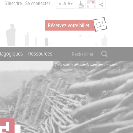
S'inscrire
Se connecter
A
A+
A-
Réservez votre billet
édagogiques
Ressources
Trois soldats allemands, dans une tranchée.