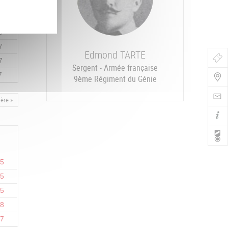
7
8
7
Edmond
TARTE
Bo
7
Sergent - Armée française
7
de
9ème Régiment du Génie
Nav
ière
ère »
15
15
15
18
17