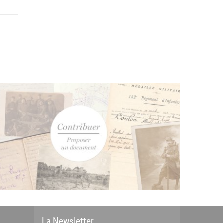
La
News
letter