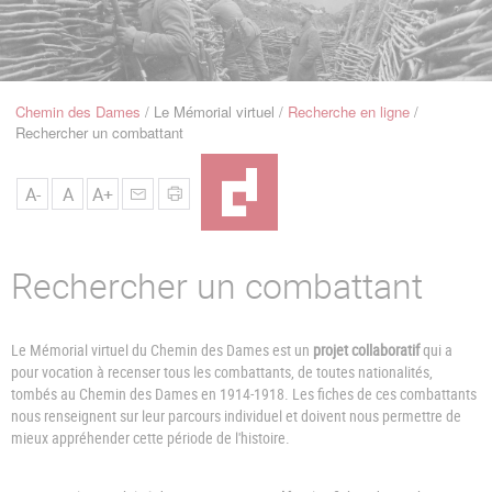
u
de
Navigation
Chemin des Dames
Le Mémorial virtuel
Recherche en ligne
Fil
Rechercher un combattant
d'Ariane
A-
A
A+
Rechercher un combattant
Le Mémorial virtuel du Chemin des Dames est un
projet collaboratif
qui a
pour vocation à recenser tous les combattants, de toutes nationalités,
tombés au Chemin des Dames en 1914-1918. Les fiches de ces combattants
nous renseignent sur leur parcours individuel et doivent nous permettre de
mieux appréhender cette période de l'histoire.