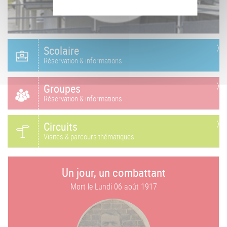
Scolaire
Réservation & informations
Groupes
Réservation & informations
Circuits
Visites & parcours thématiques
Un jour, un combattant
Mort le
Lundi 06 août 1917