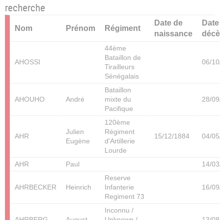
recherche
Date de
Date
Nom
Prénom
Régiment
naissance
décè
44ème
Bataillon de
AHOSSI
06/10
Tirailleurs
Sénégalais
Bataillon
AHOUHO
André
mixte du
28/09
Pacifique
120ème
Julien
Régiment
AHR
15/12/1884
04/05
Eugène
d'Artillerie
Lourde
AHR
Paul
14/03
Reserve
AHRBECKER
Heinrich
Infanterie
16/09
Regiment 73
Inconnu /
AHRBERG
August
Unknown /
13/08