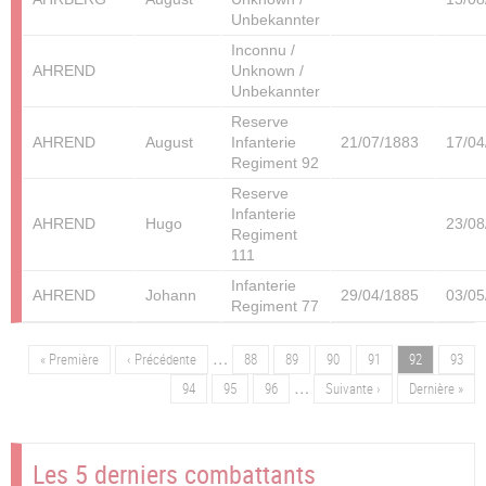
Unbekannter
Inconnu /
AHREND
Unknown /
Unbekannter
Reserve
AHREND
August
Infanterie
21/07/1883
17/04
Regiment 92
Reserve
Infanterie
AHREND
Hugo
23/08
Regiment
111
Infanterie
AHREND
Johann
29/04/1885
03/05
Regiment 77
…
Première
« Première
Page
‹ Précédente
Page
88
Page
89
Page
90
Page
91
Page
92
Page
93
Pagination
page
précédente
…
Page
94
Page
95
Page
96
Page
Suivante ›
Dernière
Dernière »
suivante
page
Les 5 derniers combattants