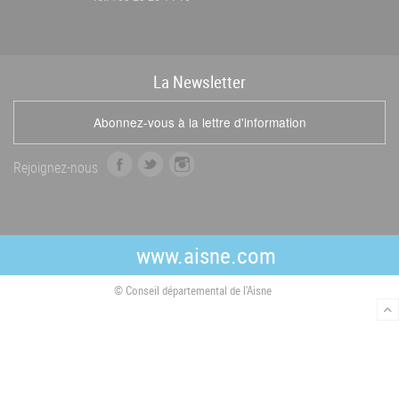
La
News
letter
Abonnez-vous à la lettre d'information
f
t
i
Rejoignez-nous
a
w
n
c
i
s
e
t
t
b
t
a
www.aisne.com
o
e
g
o
r
r
© Conseil départemental de l'Aisne
k
a
m