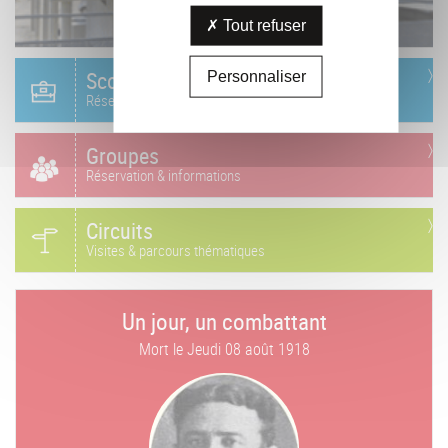
Tout refuser
Scolaire
Personnaliser
Réservation & informations
Groupes
Réservation & informations
Circuits
Visites & parcours thématiques
Un jour, un combattant
Mort le
Jeudi 08 août 1918