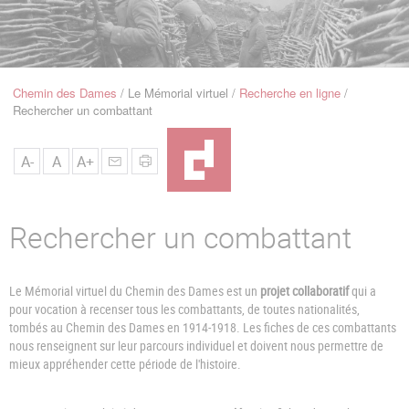
u
de
Navigation
Chemin des Dames
Le Mémorial virtuel
Recherche en ligne
Fil
Rechercher un combattant
d'Ariane
A-
A
A+
Rechercher un combattant
Le Mémorial virtuel du Chemin des Dames est un
projet collaboratif
qui a
pour vocation à recenser tous les combattants, de toutes nationalités,
tombés au Chemin des Dames en 1914-1918. Les fiches de ces combattants
nous renseignent sur leur parcours individuel et doivent nous permettre de
mieux appréhender cette période de l'histoire.