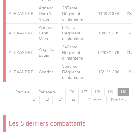
Armand
205ème
ALEXANDRE
Désiré
Régiment
11/02/1889
23
Victor
d'Infanterie
Armand
82ème
ALEXANDRE
Léon
Régiment
13/05/1895
14
Marie
d'Infanterie
246ème
Auguste
ALEXANDRE
Régiment
02/09/1878
25
Louis
d'Infanterie
365ème
ALEXANDRE
Charles
Régiment
15/12/1896
19
d'Infanterie
…
Première
« Première
Page
‹ Précédente
Page
136
Page
137
Page
138
Page
139
Page
140
Pagination
page
précédente
…
Page
141
Page
142
Page
143
Page
144
Page
Suivante ›
Dernière
Dernière »
suivante
page
Les 5 derniers combattants