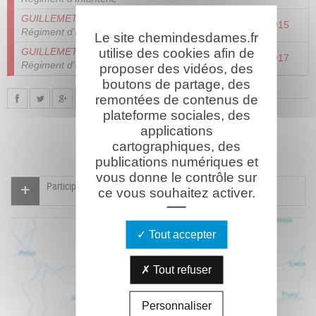
GUILLEMET Dominique Joseph
- 289ème
14/01/1915
Régiment d'Infanterie
Le site chemindesdames.fr
utilise des cookies afin de
GUILLEMET Albert Léon Pierre
- 24ème
04/08/1917
Régiment d'Infanterie Coloniale
proposer des vidéos, des
boutons de partage, des
remontées de contenus de
plateforme sociales, des
applications
cartographiques, des
publications numériques et
vous donne le contrôle sur
Participer à l'indexation du Mémorial virtuel
ce vous souhaitez activer.
Tout accepter
Tout refuser
Personnaliser