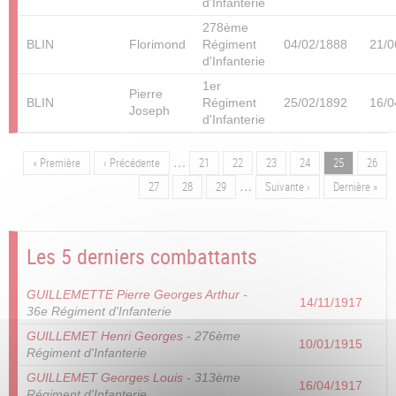
d'Infanterie
278ème
BLIN
Florimond
Régiment
04/02/1888
21/0
d'Infanterie
1er
Pierre
BLIN
Régiment
25/02/1892
16/0
Joseph
d'Infanterie
…
Première
« Première
Page
‹ Précédente
Page
21
Page
22
Page
23
Page
24
Page
25
Page
26
Pagination
page
précédente
…
Page
27
Page
28
Page
29
Page
Suivante ›
Dernière
Dernière »
suivante
page
Les 5 derniers combattants
GUILLEMETTE Pierre Georges Arthur
-
14/11/1917
36e Régiment d'Infanterie
GUILLEMET Henri Georges
- 276ème
10/01/1915
Régiment d'Infanterie
GUILLEMET Georges Louis
- 313ème
16/04/1917
Régiment d'Infanterie