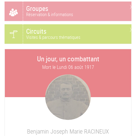
Groupes
Réservation & informations
Circuits
Visites & parcours thématiques
Un jour, un combattant
Mort le
Lundi 06 août 1917
Benjamin Joseph Marie
RACINEUX