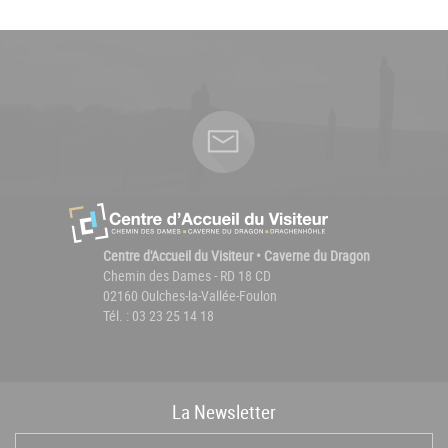
Centre d'Accueil du Visiteur • Caverne du Dragon
Chemin des Dames - RD 18 CD
02160 Oulches-la-Vallée-Foulon
Tél. : 03 23 25 14 18
La
News
letter