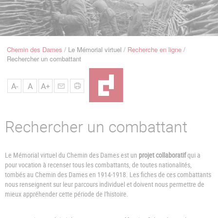
u
de
Navigation
Chemin des Dames
Le Mémorial virtuel
Recherche en ligne
Fil
Rechercher un combattant
d'Ariane
A-
A
A+
Rechercher un combattant
Le Mémorial virtuel du Chemin des Dames est un
projet collaboratif
qui a
pour vocation à recenser tous les combattants, de toutes nationalités,
tombés au Chemin des Dames en 1914-1918. Les fiches de ces combattants
nous renseignent sur leur parcours individuel et doivent nous permettre de
mieux appréhender cette période de l'histoire.