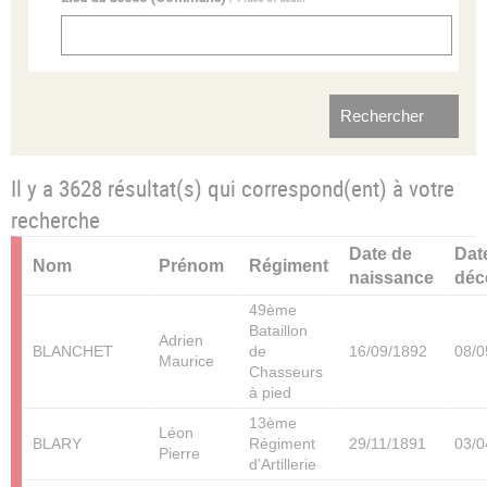
Il y a 3628 résultat(s) qui correspond(ent) à votre
recherche
Date de
Dat
Nom
Prénom
Régiment
naissance
déc
49ème
Bataillon
Adrien
BLANCHET
de
16/09/1892
08/0
Maurice
Chasseurs
à pied
13ème
Léon
BLARY
Régiment
29/11/1891
03/0
Pierre
d'Artillerie