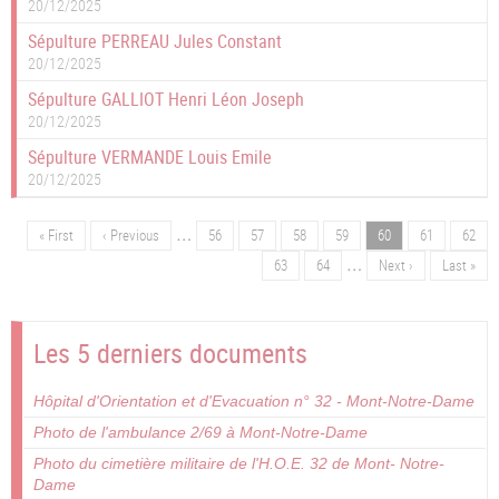
20/12/2025
Sépulture PERREAU Jules Constant
20/12/2025
Sépulture GALLIOT Henri Léon Joseph
20/12/2025
Sépulture VERMANDE Louis Emile
20/12/2025
…
Première
« First
Page
‹ Previous
Page
56
Page
57
Page
58
Page
59
Page
60
Page
61
Page
62
Pagination
page
précédente
…
Page
63
Page
64
Page
Next ›
Dernière
Last »
suivante
page
Les 5 derniers documents
Hôpital d'Orientation et d'Evacuation n° 32 - Mont-Notre-Dame
Photo de l'ambulance 2/69 à Mont-Notre-Dame
Photo du cimetière militaire de l'H.O.E. 32 de Mont- Notre-
Dame