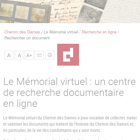
u
de
Navigation
Chemin des Dames
Le Mémorial virtuel
Recherche en ligne
Fil
Rechercher un document
d'Ariane
A-
A
A+
Le Mémorial virtuel : un centre
de recherche documentaire
en ligne
Le Mémorial virtuel du Chemin des Dames a pour vocation de collecter, traiter
et valoriser les documents qui traitent de l'histoire du Chemin des Dames et,
en particulier, de la vie des combattants qui y sont morts.