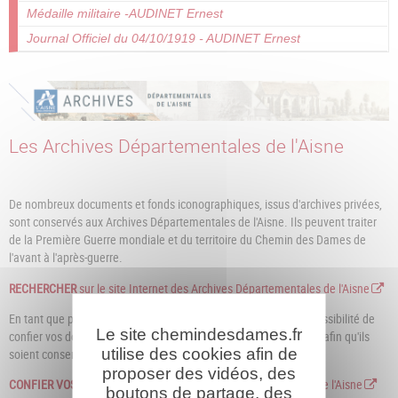
Médaille militaire -AUDINET Ernest
Journal Officiel du 04/10/1919 - AUDINET Ernest
Les Archives Départementales de l'Aisne
De nombreux documents et fonds iconographiques, issus d'archives privées,
sont conservés aux Archives Départementales de l'Aisne. Ils peuvent traiter
de la Première Guerre mondiale et du territoire du Chemin des Dames de
l'avant à l'après-guerre.
RECHERCHER
sur le site Internet des Archives Départementales de l'Aisne
En tant que particulier, association ou entreprise vous avez la possibilité de
Le site chemindesdames.fr
confier vos documents aux Archives départementales de l'Aisne afin qu'ils
utilise des cookies afin de
soient conservés dans des conditions optimales et inventoriées.
proposer des vidéos, des
CONFIER VOS DOCUMENTS
aux Archives Départementales de l'Aisne
boutons de partage, des