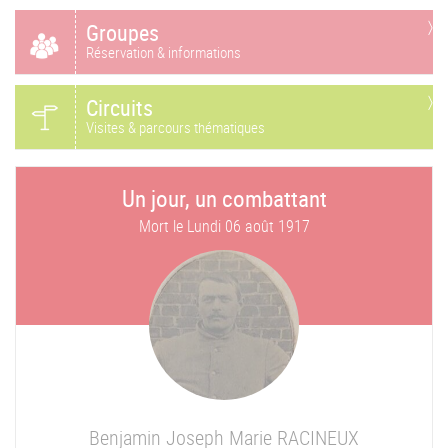
Groupes
Réservation & informations
Circuits
Visites & parcours thématiques
Un jour, un combattant
Mort le
Lundi 06 août 1917
Benjamin Joseph Marie
RACINEUX