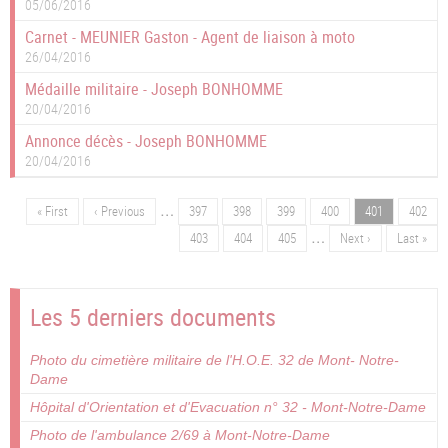
05/06/2016
Carnet - MEUNIER Gaston - Agent de liaison à moto
26/04/2016
Médaille militaire - Joseph BONHOMME
20/04/2016
Annonce décès - Joseph BONHOMME
20/04/2016
…
Première
« First
Page
‹ Previous
Page
397
Page
398
Page
399
Page
400
Page
401
Page
402
Pagination
page
précédente
…
Page
403
Page
404
Page
405
Page
Next ›
Dernière
Last »
suivante
page
Les 5 derniers documents
Photo du cimetière militaire de l'H.O.E. 32 de Mont- Notre-
Dame
Hôpital d'Orientation et d'Evacuation n° 32 - Mont-Notre-Dame
Photo de l'ambulance 2/69 à Mont-Notre-Dame