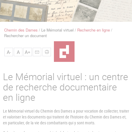
u
de
Navigation
Chemin des Dames
Le Mémorial virtuel
Recherche en ligne
Fil
Rechercher un document
d'Ariane
A-
A
A+
Le Mémorial virtuel : un centre
de recherche documentaire
en ligne
Le Mémorial virtuel du Chemin des Dames a pour vocation de collecter, traiter
et valoriser les documents qui traitent de l'histoire du Chemin des Dames et,
en particulier, de la vie des combattants qui y sont morts.