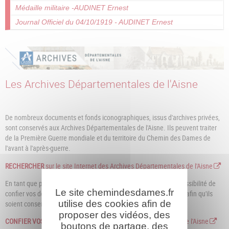
Médaille militaire -AUDINET Ernest
Journal Officiel du 04/10/1919 - AUDINET Ernest
Les Archives Départementales de l'Aisne
De nombreux documents et fonds iconographiques, issus d'archives privées,
sont conservés aux Archives Départementales de l'Aisne. Ils peuvent traiter
de la Première Guerre mondiale et du territoire du Chemin des Dames de
l'avant à l'après-guerre.
RECHERCHER
sur le site Internet des Archives Départementales de l'Aisne
En tant que particulier, association ou entreprise vous avez la possibilité de
Le site chemindesdames.fr
confier vos documents aux Archives départementales de l'Aisne afin qu'ils
utilise des cookies afin de
soient conservés dans des conditions optimales et inventoriées.
proposer des vidéos, des
CONFIER VOS DOCUMENTS
aux Archives Départementales de l'Aisne
boutons de partage, des