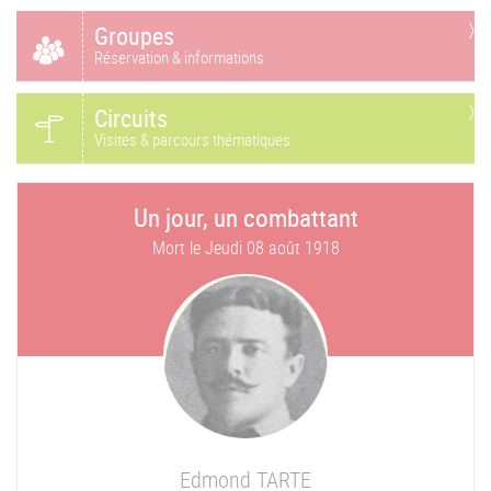
Groupes
Réservation & informations
Circuits
Visites & parcours thématiques
Un jour, un combattant
Mort le
Jeudi 08 août 1918
Edmond
TARTE